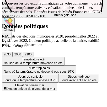
Découvrez les projections climatiques de votre commune : jours de
canicule, température estivale, élévation du niveau de la mer,
sécheresses des sols. Données issues de Météo France et du GIEC,
Brebis galeuses
horizons 2030, 2050 et 2100.
Données politiques
Climat
Résultats des élections municipales 2020, présidentielles 2022 et
législatives 2022. Couleur politique actuelle de la mairie, stabilité
politique, taux d'abstention.
Horizon temporel
2030
2050
2100
Température été
Hausse de la température moyenne en été
Nuits tropicales
Nuits où la température ne descend pas sous 20°C
Jours de canicule
Stress hydrique
Jours où la température dépasse 35°C
Jours avec sol sec en été
Élévation niveau mer
Élévation prévue du niveau de la mer