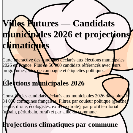
Villes Futures — Candidats
municipales 2026 et projections
climatiques
Carte interactive des candidats déclarés aux élections municipales
2026 en France. Plus de 50 000 candidats référencés avec leurs
programmes, sites de campagne et étiquettes politiques.
Élections municipales 2026
Consultez les candidats déclarés aux municipales 2026 dans plus de
34 000 communes françaises. Filtrez par couleur politique (gauche,
centre, droite, écologistes, extrême-droite), par profil territorial
(urbain, périurbain, rural) et par taille de commune.
Projections climatiques par commune