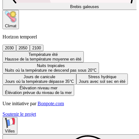
Brebis galeuses
Climat
Horizon temporel
2030
2050
2100
Température été
Hausse de la température moyenne en été
Nuits tropicales
Nuits où la température ne descend pas sous 20°C
Jours de canicule
Stress hydrique
Jours où la température dépasse 35°C
Jours avec sol sec en été
Élévation niveau mer
Élévation prévue du niveau de la mer
Une initiative par
Bonpote.com
Soutenir le projet
Villes