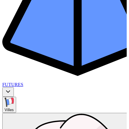
FUTURES
Villes