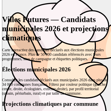
Villes Futures — Candidats
municipales 2026 et projections
climatiques
Carte interactive des candidats déclarés aux élections municipales
2026 en France. Plus de 50 000 candidats référencés avec leurs
programmes, sites de campagne et étiquettes politiques.
Élections municipales 2026
Consultez les candidats déclarés aux municipales 2026 dans plus de
34 000 communes françaises. Filtrez par couleur politique (gauche,
centre, droite, écologistes, extrême-droite), par profil territorial
(urbain, périurbain, rural) et par taille de commune.
Projections climatiques par commune