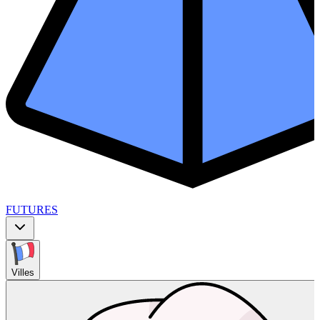
FUTURES
Villes