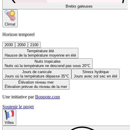
Brebis galeuses
Climat
Horizon temporel
2030
2050
2100
Température été
Hausse de la température moyenne en été
Nuits tropicales
Nuits où la température ne descend pas sous 20°C
Jours de canicule
Stress hydrique
Jours où la température dépasse 35°C
Jours avec sol sec en été
Élévation niveau mer
Élévation prévue du niveau de la mer
Une initiative par
Bonpote.com
Soutenir le projet
Villes