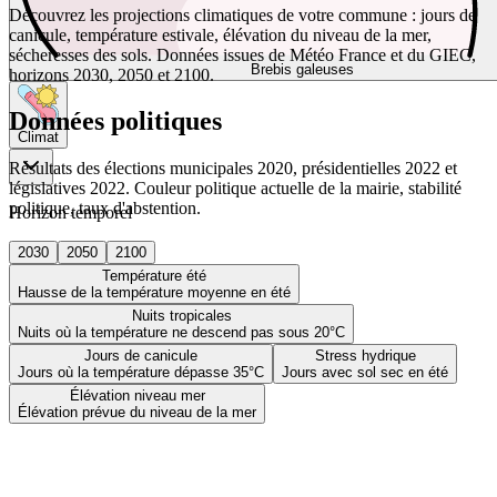
Découvrez les projections climatiques de votre commune : jours de
canicule, température estivale, élévation du niveau de la mer,
sécheresses des sols. Données issues de Météo France et du GIEC,
Brebis galeuses
horizons 2030, 2050 et 2100.
Données politiques
Climat
Résultats des élections municipales 2020, présidentielles 2022 et
législatives 2022. Couleur politique actuelle de la mairie, stabilité
politique, taux d'abstention.
Horizon temporel
2030
2050
2100
Température été
Hausse de la température moyenne en été
Nuits tropicales
Nuits où la température ne descend pas sous 20°C
Jours de canicule
Stress hydrique
Jours où la température dépasse 35°C
Jours avec sol sec en été
Élévation niveau mer
Élévation prévue du niveau de la mer