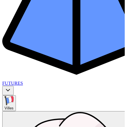
FUTURES
Villes