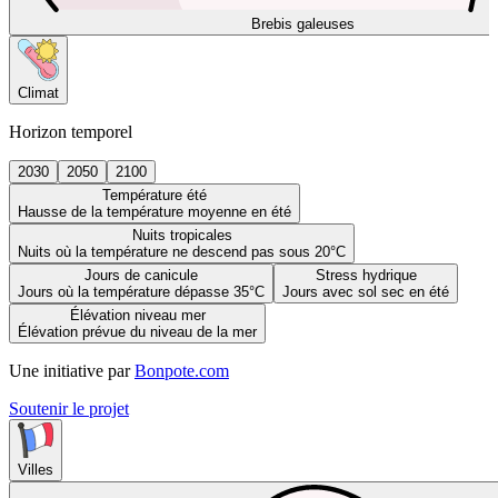
Brebis galeuses
Climat
Horizon temporel
2030
2050
2100
Température été
Hausse de la température moyenne en été
Nuits tropicales
Nuits où la température ne descend pas sous 20°C
Jours de canicule
Stress hydrique
Jours où la température dépasse 35°C
Jours avec sol sec en été
Élévation niveau mer
Élévation prévue du niveau de la mer
Une initiative par
Bonpote.com
Soutenir le projet
Villes