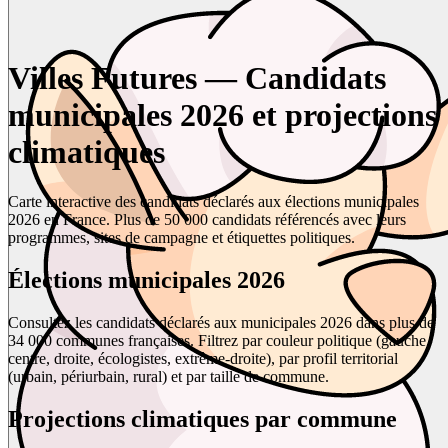
Villes Futures — Candidats
municipales 2026 et projections
climatiques
Carte interactive des candidats déclarés aux élections municipales
2026 en France. Plus de 50 000 candidats référencés avec leurs
programmes, sites de campagne et étiquettes politiques.
Élections municipales 2026
Consultez les candidats déclarés aux municipales 2026 dans plus de
34 000 communes françaises. Filtrez par couleur politique (gauche,
centre, droite, écologistes, extrême-droite), par profil territorial
(urbain, périurbain, rural) et par taille de commune.
Projections climatiques par commune