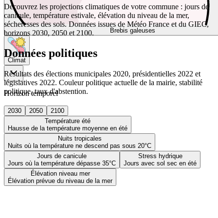
Découvrez les projections climatiques de votre commune : jours de
canicule, température estivale, élévation du niveau de la mer,
sécheresses des sols. Données issues de Météo France et du GIEC,
Brebis galeuses
horizons 2030, 2050 et 2100.
Données politiques
Climat
Résultats des élections municipales 2020, présidentielles 2022 et
législatives 2022. Couleur politique actuelle de la mairie, stabilité
politique, taux d'abstention.
Horizon temporel
2030
2050
2100
Température été
Hausse de la température moyenne en été
Nuits tropicales
Nuits où la température ne descend pas sous 20°C
Jours de canicule
Stress hydrique
Jours où la température dépasse 35°C
Jours avec sol sec en été
Élévation niveau mer
Élévation prévue du niveau de la mer