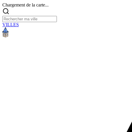
Chargement de la carte...
VILLES