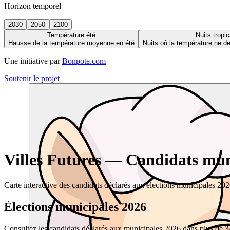
Horizon temporel
2030
2050
2100
Température été
Nuits tropic
Hausse de la température moyenne en été
Nuits où la température ne 
Une initiative par
Bonpote.com
Soutenir le projet
Villes Futures — Candidats muni
Carte interactive des candidats déclarés aux élections municipales 20
Élections municipales 2026
Consultez les candidats déclarés aux municipales 2026 dans plus de 34 0