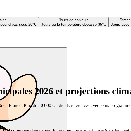
ales
Jours de canicule
Stress
descend pas sous 20°C
Jours où la température dépasse 35°C
Jours avec 
cipales 2026 et projections clim
26 en France. Plus de 50 000 candidats référencés avec leurs programmes,
00 communes françaises. Filtrez par couleur politique (gauche, centre, dr