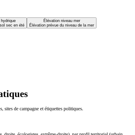
 hydrique
Élévation niveau mer
sol sec en été
Élévation prévue du niveau de la mer
atiques
 sites de campagne et étiquettes politiques.
oite, écologistes, extrême-droite), par profil territorial (urbain,