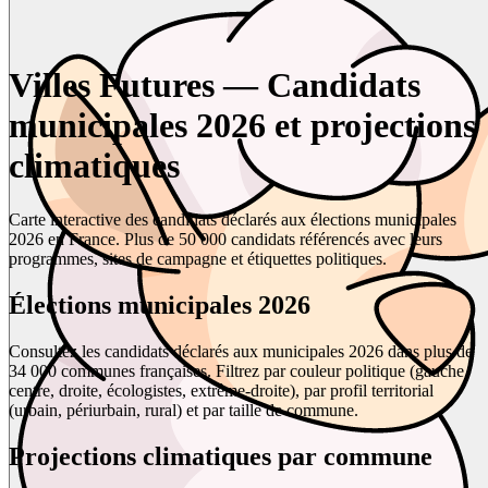
Villes Futures — Candidats
municipales 2026 et projections
climatiques
Carte interactive des candidats déclarés aux élections municipales
2026 en France. Plus de 50 000 candidats référencés avec leurs
programmes, sites de campagne et étiquettes politiques.
Élections municipales 2026
Consultez les candidats déclarés aux municipales 2026 dans plus de
34 000 communes françaises. Filtrez par couleur politique (gauche,
centre, droite, écologistes, extrême-droite), par profil territorial
(urbain, périurbain, rural) et par taille de commune.
Projections climatiques par commune