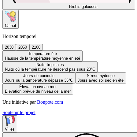
Brebis galeuses
Climat
Horizon temporel
2030
2050
2100
Température été
Hausse de la température moyenne en été
Nuits tropicales
Nuits où la température ne descend pas sous 20°C
Jours de canicule
Stress hydrique
Jours où la température dépasse 35°C
Jours avec sol sec en été
Élévation niveau mer
Élévation prévue du niveau de la mer
Une initiative par
Bonpote.com
Soutenir le projet
Villes