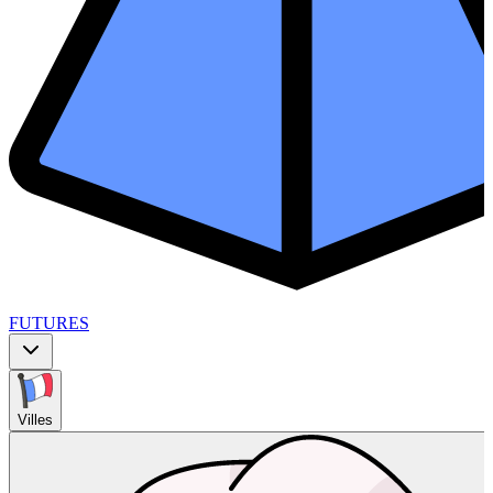
FUTURES
Villes