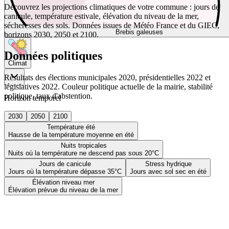
Découvrez les projections climatiques de votre commune : jours de
canicule, température estivale, élévation du niveau de la mer,
sécheresses des sols. Données issues de Météo France et du GIEC,
Brebis galeuses
horizons 2030, 2050 et 2100.
Données politiques
Climat
Résultats des élections municipales 2020, présidentielles 2022 et
législatives 2022. Couleur politique actuelle de la mairie, stabilité
politique, taux d'abstention.
Horizon temporel
2030
2050
2100
Température été
Hausse de la température moyenne en été
Nuits tropicales
Nuits où la température ne descend pas sous 20°C
Jours de canicule
Stress hydrique
Jours où la température dépasse 35°C
Jours avec sol sec en été
Élévation niveau mer
Élévation prévue du niveau de la mer