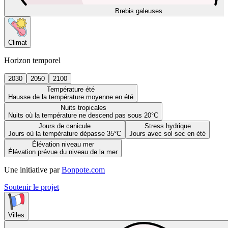
Brebis galeuses
Climat
Horizon temporel
2030
2050
2100
Température été
Hausse de la température moyenne en été
Nuits tropicales
Nuits où la température ne descend pas sous 20°C
Jours de canicule
Stress hydrique
Jours où la température dépasse 35°C
Jours avec sol sec en été
Élévation niveau mer
Élévation prévue du niveau de la mer
Une initiative par
Bonpote.com
Soutenir le projet
Villes