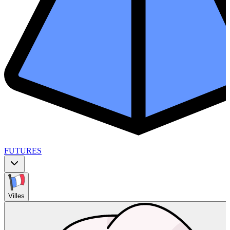
FUTURES
Villes