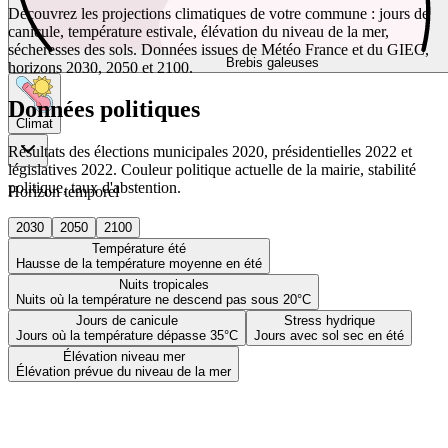
Découvrez les projections climatiques de votre commune : jours de
canicule, température estivale, élévation du niveau de la mer,
sécheresses des sols. Données issues de Météo France et du GIEC,
Brebis galeuses
horizons 2030, 2050 et 2100.
Données politiques
Climat
Résultats des élections municipales 2020, présidentielles 2022 et
législatives 2022. Couleur politique actuelle de la mairie, stabilité
politique, taux d'abstention.
Horizon temporel
2030
2050
2100
Température été
Hausse de la température moyenne en été
Nuits tropicales
Nuits où la température ne descend pas sous 20°C
Jours de canicule
Stress hydrique
Jours où la température dépasse 35°C
Jours avec sol sec en été
Élévation niveau mer
Élévation prévue du niveau de la mer