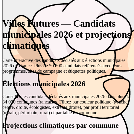
Villes Futures — Candidats
municipales 2026 et projections
climatiques
Carte interactive des candidats déclarés aux élections municipales
2026 en France. Plus de 50 000 candidats référencés avec leurs
programmes, sites de campagne et étiquettes politiques.
Élections municipales 2026
Consultez les candidats déclarés aux municipales 2026 dans plus de
34 000 communes françaises. Filtrez par couleur politique (gauche,
centre, droite, écologistes, extrême-droite), par profil territorial
(urbain, périurbain, rural) et par taille de commune.
Projections climatiques par commune