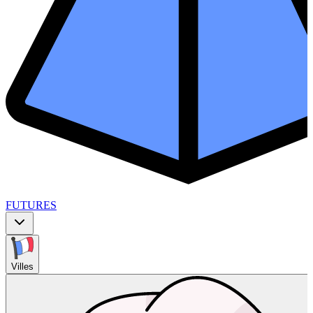
FUTURES
Villes