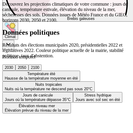
Découvrez les projections climatiques de votre commune : jours de
canicule, température estivale, élévation du niveau de la mer,
sécheresses des sols. Données issues de Météo France et du GIEC,
Brebis galeuses
horizons 2030, 2050 et 2100.
Données politiques
Climat
Résultats des élections municipales 2020, présidentielles 2022 et
législatives 2022. Couleur politique actuelle de la mairie, stabilité
politique, taux d'abstention.
Horizon temporel
2030
2050
2100
Température été
Hausse de la température moyenne en été
Nuits tropicales
Nuits où la température ne descend pas sous 20°C
Jours de canicule
Stress hydrique
Jours où la température dépasse 35°C
Jours avec sol sec en été
Élévation niveau mer
Élévation prévue du niveau de la mer