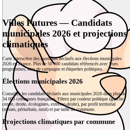
Villes Futures — Candidats
municipales 2026 et projections
climatiques
Carte interactive des candidats déclarés aux élections municipales
2026 en France. Plus de 50 000 candidats référencés avec leurs
programmes, sites de campagne et étiquettes politiques.
Élections municipales 2026
Consultez les candidats déclarés aux municipales 2026 dans plus de
34 000 communes françaises. Filtrez par couleur politique (gauche,
centre, droite, écologistes, extrême-droite), par profil territorial
(urbain, périurbain, rural) et par taille de commune.
Projections climatiques par commune