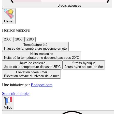
Brebis galeuses
Climat
Horizon temporel
2030
2050
2100
Température été
Hausse de la température moyenne en été
Nuits tropicales
Nuits où la température ne descend pas sous 20°C
Jours de canicule
Stress hydrique
Jours où la température dépasse 35°C
Jours avec sol sec en été
Élévation niveau mer
Élévation prévue du niveau de la mer
Une initiative par
Bonpote.com
Soutenir le projet
Villes