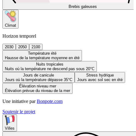
Brebis galeuses
Climat
Horizon temporel
2030
2050
2100
Température été
Hausse de la température moyenne en été
Nuits tropicales
Nuits où la température ne descend pas sous 20°C
Jours de canicule
Stress hydrique
Jours où la température dépasse 35°C
Jours avec sol sec en été
Élévation niveau mer
Élévation prévue du niveau de la mer
Une initiative par
Bonpote.com
Soutenir le projet
Villes