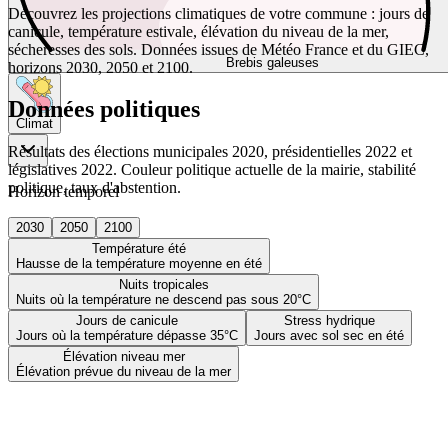
Découvrez les projections climatiques de votre commune : jours de
canicule, température estivale, élévation du niveau de la mer,
sécheresses des sols. Données issues de Météo France et du GIEC,
Brebis galeuses
horizons 2030, 2050 et 2100.
Données politiques
Climat
Résultats des élections municipales 2020, présidentielles 2022 et
législatives 2022. Couleur politique actuelle de la mairie, stabilité
politique, taux d'abstention.
Horizon temporel
2030
2050
2100
Température été
Hausse de la température moyenne en été
Nuits tropicales
Nuits où la température ne descend pas sous 20°C
Jours de canicule
Stress hydrique
Jours où la température dépasse 35°C
Jours avec sol sec en été
Élévation niveau mer
Élévation prévue du niveau de la mer