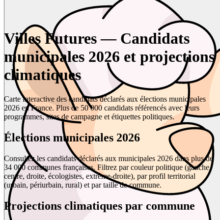
Villes Futures — Candidats
municipales 2026 et projections
climatiques
Carte interactive des candidats déclarés aux élections municipales
2026 en France. Plus de 50 000 candidats référencés avec leurs
programmes, sites de campagne et étiquettes politiques.
Élections municipales 2026
Consultez les candidats déclarés aux municipales 2026 dans plus de
34 000 communes françaises. Filtrez par couleur politique (gauche,
centre, droite, écologistes, extrême-droite), par profil territorial
(urbain, périurbain, rural) et par taille de commune.
Projections climatiques par commune