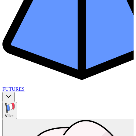
FUTURES
Villes