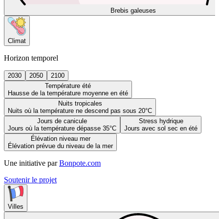
Brebis galeuses
Climat
Horizon temporel
2030
2050
2100
Température été
Hausse de la température moyenne en été
Nuits tropicales
Nuits où la température ne descend pas sous 20°C
Jours de canicule
Stress hydrique
Jours où la température dépasse 35°C
Jours avec sol sec en été
Élévation niveau mer
Élévation prévue du niveau de la mer
Une initiative par
Bonpote.com
Soutenir le projet
Villes