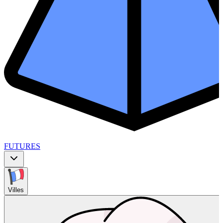
FUTURES
Villes