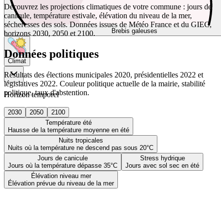
Découvrez les projections climatiques de votre commune : jours de
canicule, température estivale, élévation du niveau de la mer,
sécheresses des sols. Données issues de Météo France et du GIEC,
Brebis galeuses
horizons 2030, 2050 et 2100.
Données politiques
Climat
Résultats des élections municipales 2020, présidentielles 2022 et
législatives 2022. Couleur politique actuelle de la mairie, stabilité
politique, taux d'abstention.
Horizon temporel
2030
2050
2100
Température été
Hausse de la température moyenne en été
Nuits tropicales
Nuits où la température ne descend pas sous 20°C
Jours de canicule
Stress hydrique
Jours où la température dépasse 35°C
Jours avec sol sec en été
Élévation niveau mer
Élévation prévue du niveau de la mer