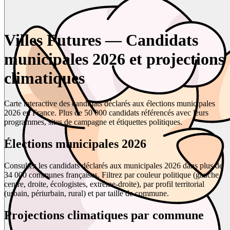
Villes Futures — Candidats
municipales 2026 et projections
climatiques
Carte interactive des candidats déclarés aux élections municipales
2026 en France. Plus de 50 000 candidats référencés avec leurs
programmes, sites de campagne et étiquettes politiques.
Élections municipales 2026
Consultez les candidats déclarés aux municipales 2026 dans plus de
34 000 communes françaises. Filtrez par couleur politique (gauche,
centre, droite, écologistes, extrême-droite), par profil territorial
(urbain, périurbain, rural) et par taille de commune.
Projections climatiques par commune