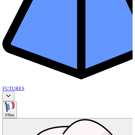
FUTURES
Villes