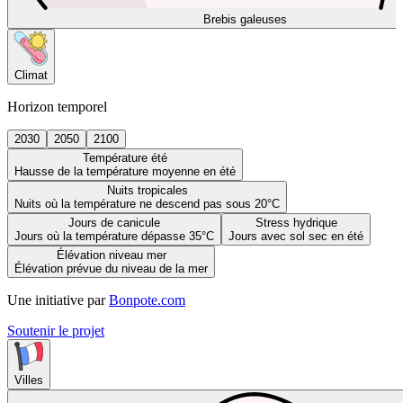
Brebis galeuses
Climat
Horizon temporel
2030
2050
2100
Température été
Hausse de la température moyenne en été
Nuits tropicales
Nuits où la température ne descend pas sous 20°C
Jours de canicule
Stress hydrique
Jours où la température dépasse 35°C
Jours avec sol sec en été
Élévation niveau mer
Élévation prévue du niveau de la mer
Une initiative par
Bonpote.com
Soutenir le projet
Villes