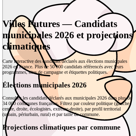
Villes Futures — Candidats
municipales 2026 et projections
climatiques
Carte interactive des candidats déclarés aux élections municipales
2026 en France. Plus de 50 000 candidats référencés avec leurs
programmes, sites de campagne et étiquettes politiques.
Élections municipales 2026
Consultez les candidats déclarés aux municipales 2026 dans plus de
34 000 communes françaises. Filtrez par couleur politique (gauche,
centre, droite, écologistes, extrême-droite), par profil territorial
(urbain, périurbain, rural) et par taille de commune.
Projections climatiques par commune