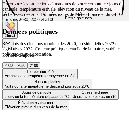
Découvrez les projections climatiques de votre commune : jours de
canicule, température estivale, élévation du niveau de la mer,
sécheresses des sols. Données issues de Météo France et du GIEC,
Brebis galeuses
horizons 2030, 2050 et 2100.
Données politiques
Climat
Résultats des élections municipales 2020, présidentielles 2022 et
législatives 2022. Couleur politique actuelle de la mairie, stabilité
politique, taux d'abstention.
Horizon temporel
2030
2050
2100
Température été
Hausse de la température moyenne en été
Nuits tropicales
Nuits où la température ne descend pas sous 20°C
Jours de canicule
Stress hydrique
Jours où la température dépasse 35°C
Jours avec sol sec en été
Élévation niveau mer
Élévation prévue du niveau de la mer