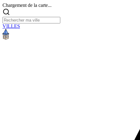
Chargement de la carte...
VILLES