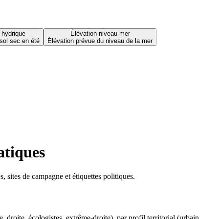
 hydrique
Élévation niveau mer
sol sec en été
Élévation prévue du niveau de la mer
atiques
 sites de campagne et étiquettes politiques.
oite, écologistes, extrême-droite), par profil territorial (urbain,