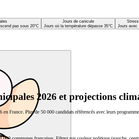
ales
Jours de canicule
Stress
descend pas sous 20°C
Jours où la température dépasse 35°C
Jours avec 
cipales 2026 et projections clim
26 en France. Plus de 50 000 candidats référencés avec leurs programmes,
00 communes françaises. Filtrez par couleur politique (gauche, centre, dr