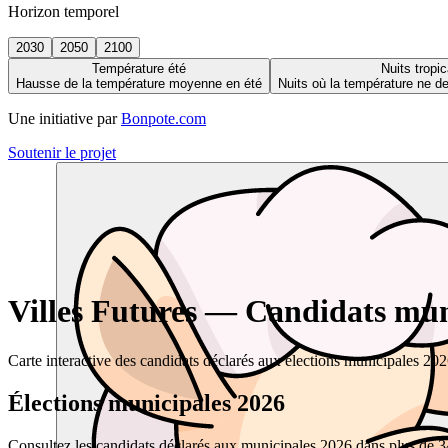
Horizon temporel
2030
2050
2100
Température été
Nuits tropic
Hausse de la température moyenne en été
Nuits où la température ne 
Une initiative par
Bonpote.com
Soutenir le projet
Villes Futures — Candidats muni
Carte interactive des candidats déclarés aux élections municipales 20
Élections municipales 2026
Consultez les candidats déclarés aux municipales 2026 dans plus de 34 0