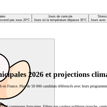
ales
Jours de canicule
Stress
descend pas sous 20°C
Jours où la température dépasse 35°C
Jours avec 
cipales 2026 et projections clim
26 en France. Plus de 50 000 candidats référencés avec leurs programmes,
00 communes françaises. Filtrez par couleur politique (gauche, centre, dr