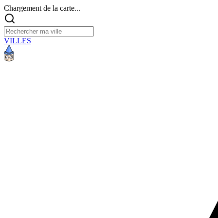
Chargement de la carte...
VILLES