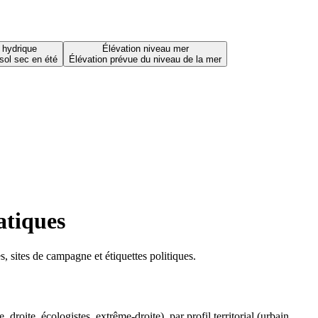
 hydrique
Élévation niveau mer
sol sec en été
Élévation prévue du niveau de la mer
atiques
 sites de campagne et étiquettes politiques.
oite, écologistes, extrême-droite), par profil territorial (urbain,