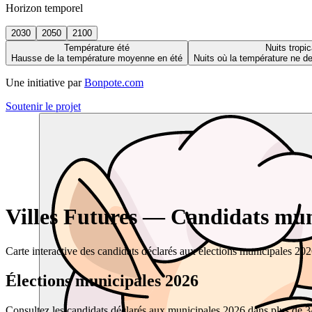
Horizon temporel
2030
2050
2100
Température été
Nuits tropic
Hausse de la température moyenne en été
Nuits où la température ne 
Une initiative par
Bonpote.com
Soutenir le projet
Villes Futures — Candidats muni
Carte interactive des candidats déclarés aux élections municipales 20
Élections municipales 2026
Consultez les candidats déclarés aux municipales 2026 dans plus de 34 0