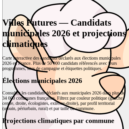
Villes Futures — Candidats
municipales 2026 et projections
climatiques
Carte interactive des candidats déclarés aux élections municipales
2026 en France. Plus de 50 000 candidats référencés avec leurs
programmes, sites de campagne et étiquettes politiques.
Élections municipales 2026
Consultez les candidats déclarés aux municipales 2026 dans plus de
34 000 communes françaises. Filtrez par couleur politique (gauche,
centre, droite, écologistes, extrême-droite), par profil territorial
(urbain, périurbain, rural) et par taille de commune.
Projections climatiques par commune