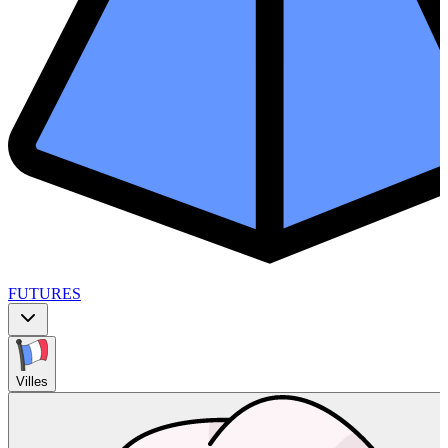
FUTURES
Villes