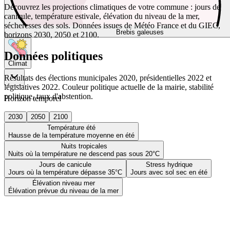
Découvrez les projections climatiques de votre commune : jours de
canicule, température estivale, élévation du niveau de la mer,
sécheresses des sols. Données issues de Météo France et du GIEC,
Brebis galeuses
horizons 2030, 2050 et 2100.
Données politiques
Climat
Résultats des élections municipales 2020, présidentielles 2022 et
législatives 2022. Couleur politique actuelle de la mairie, stabilité
politique, taux d'abstention.
Horizon temporel
2030
2050
2100
Température été
Hausse de la température moyenne en été
Nuits tropicales
Nuits où la température ne descend pas sous 20°C
Jours de canicule
Stress hydrique
Jours où la température dépasse 35°C
Jours avec sol sec en été
Élévation niveau mer
Élévation prévue du niveau de la mer