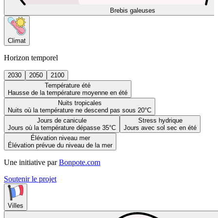
Brebis galeuses
Climat
Horizon temporel
2030
2050
2100
Température été
Hausse de la température moyenne en été
Nuits tropicales
Nuits où la température ne descend pas sous 20°C
Jours de canicule
Stress hydrique
Jours où la température dépasse 35°C
Jours avec sol sec en été
Élévation niveau mer
Élévation prévue du niveau de la mer
Une initiative par
Bonpote.com
Soutenir le projet
Villes