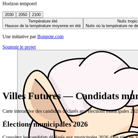
Horizon temporel
2030
2050
2100
Température été
Nuits tropic
Hausse de la température moyenne en été
Nuits où la température ne 
Une initiative par
Bonpote.com
Soutenir le projet
Villes Futures — Candidats muni
Carte interactive des candidats déclarés aux élections municipales 20
Élections municipales 2026
Consultez les candidats déclarés aux municipales 2026 dans plus de 34 0