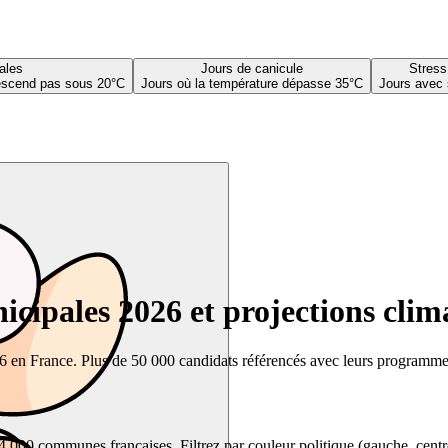
ales
Jours de canicule
Stress
descend pas sous 20°C
Jours où la température dépasse 35°C
Jours avec 
cipales 2026 et projections clim
26 en France. Plus de 50 000 candidats référencés avec leurs programmes,
00 communes françaises. Filtrez par couleur politique (gauche, centre, dr