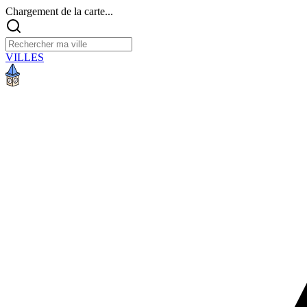
Chargement de la carte...
VILLES