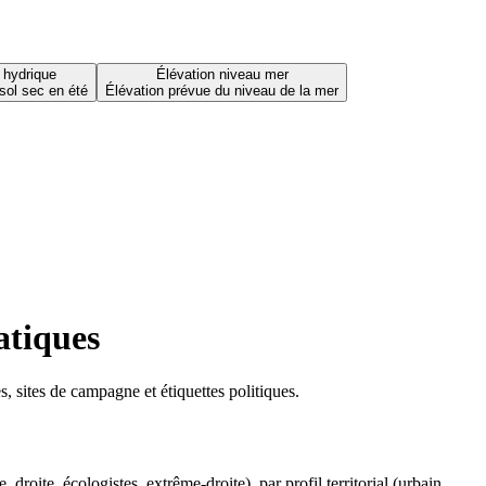
 hydrique
Élévation niveau mer
sol sec en été
Élévation prévue du niveau de la mer
atiques
 sites de campagne et étiquettes politiques.
oite, écologistes, extrême-droite), par profil territorial (urbain,