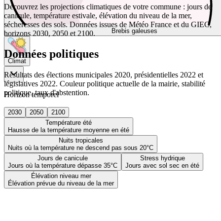
Découvrez les projections climatiques de votre commune : jours de
canicule, température estivale, élévation du niveau de la mer,
sécheresses des sols. Données issues de Météo France et du GIEC,
Brebis galeuses
horizons 2030, 2050 et 2100.
Données politiques
Climat
Résultats des élections municipales 2020, présidentielles 2022 et
législatives 2022. Couleur politique actuelle de la mairie, stabilité
politique, taux d'abstention.
Horizon temporel
2030
2050
2100
Température été
Hausse de la température moyenne en été
Nuits tropicales
Nuits où la température ne descend pas sous 20°C
Jours de canicule
Stress hydrique
Jours où la température dépasse 35°C
Jours avec sol sec en été
Élévation niveau mer
Élévation prévue du niveau de la mer