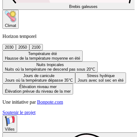
Brebis galeuses
Climat
Horizon temporel
2030
2050
2100
Température été
Hausse de la température moyenne en été
Nuits tropicales
Nuits où la température ne descend pas sous 20°C
Jours de canicule
Stress hydrique
Jours où la température dépasse 35°C
Jours avec sol sec en été
Élévation niveau mer
Élévation prévue du niveau de la mer
Une initiative par
Bonpote.com
Soutenir le projet
Villes