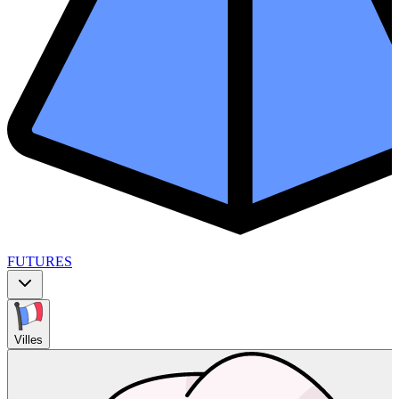
FUTURES
Villes