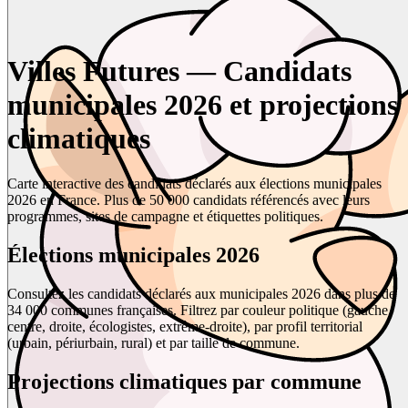
Villes Futures — Candidats
municipales 2026 et projections
climatiques
Carte interactive des candidats déclarés aux élections municipales
2026 en France. Plus de 50 000 candidats référencés avec leurs
programmes, sites de campagne et étiquettes politiques.
Élections municipales 2026
Consultez les candidats déclarés aux municipales 2026 dans plus de
34 000 communes françaises. Filtrez par couleur politique (gauche,
centre, droite, écologistes, extrême-droite), par profil territorial
(urbain, périurbain, rural) et par taille de commune.
Projections climatiques par commune