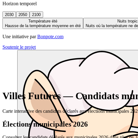
Horizon temporel
2030
2050
2100
Température été
Nuits tropic
Hausse de la température moyenne en été
Nuits où la température ne 
Une initiative par
Bonpote.com
Soutenir le projet
Villes Futures — Candidats muni
Carte interactive des candidats déclarés aux élections municipales 20
Élections municipales 2026
Consultez les candidats déclarés aux municipales 2026 dans plus de 34 0