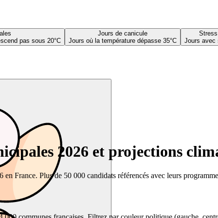
ales
Jours de canicule
Stress
descend pas sous 20°C
Jours où la température dépasse 35°C
Jours avec 
cipales 2026 et projections clim
26 en France. Plus de 50 000 candidats référencés avec leurs programmes,
00 communes françaises. Filtrez par couleur politique (gauche, centre, dr