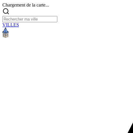
Chargement de la carte...
VILLES