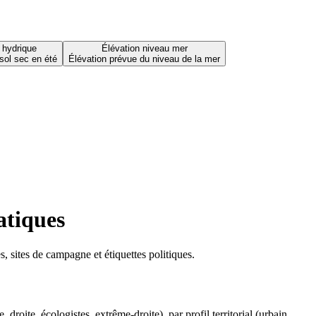
 hydrique
Élévation niveau mer
sol sec en été
Élévation prévue du niveau de la mer
atiques
 sites de campagne et étiquettes politiques.
oite, écologistes, extrême-droite), par profil territorial (urbain,