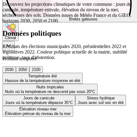
Découvrez les projections climatiques de votre commune : jours de
canicule, température estivale, élévation du niveau de la mer,
sécheresses des sols. Données issues de Météo France et du GIEC,
Brebis galeuses
horizons 2030, 2050 et 2100.
Données politiques
Climat
Résultats des élections municipales 2020, présidentielles 2022 et
législatives 2022. Couleur politique actuelle de la mairie, stabilité
politique, taux d'abstention.
Horizon temporel
2030
2050
2100
Température été
Hausse de la température moyenne en été
Nuits tropicales
Nuits où la température ne descend pas sous 20°C
Jours de canicule
Stress hydrique
Jours où la température dépasse 35°C
Jours avec sol sec en été
Élévation niveau mer
Élévation prévue du niveau de la mer