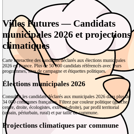
Villes Futures — Candidats
municipales 2026 et projections
climatiques
Carte interactive des candidats déclarés aux élections municipales
2026 en France. Plus de 50 000 candidats référencés avec leurs
programmes, sites de campagne et étiquettes politiques.
Élections municipales 2026
Consultez les candidats déclarés aux municipales 2026 dans plus de
34 000 communes françaises. Filtrez par couleur politique (gauche,
centre, droite, écologistes, extrême-droite), par profil territorial
(urbain, périurbain, rural) et par taille de commune.
Projections climatiques par commune