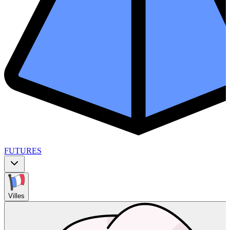
FUTURES
Villes