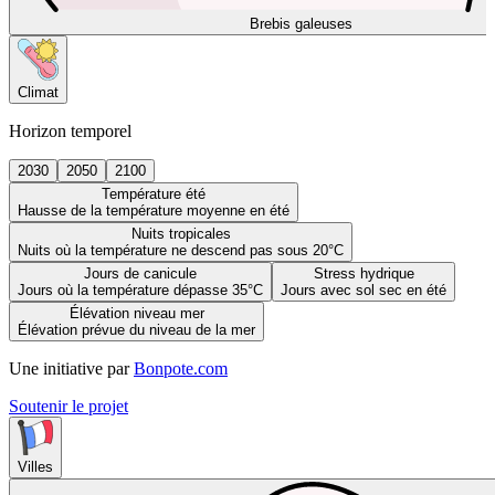
Brebis galeuses
Climat
Horizon temporel
2030
2050
2100
Température été
Hausse de la température moyenne en été
Nuits tropicales
Nuits où la température ne descend pas sous 20°C
Jours de canicule
Stress hydrique
Jours où la température dépasse 35°C
Jours avec sol sec en été
Élévation niveau mer
Élévation prévue du niveau de la mer
Une initiative par
Bonpote.com
Soutenir le projet
Villes