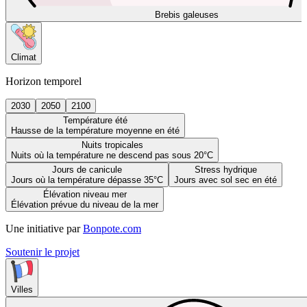
Brebis galeuses
Climat
Horizon temporel
2030
2050
2100
Température été
Hausse de la température moyenne en été
Nuits tropicales
Nuits où la température ne descend pas sous 20°C
Jours de canicule
Stress hydrique
Jours où la température dépasse 35°C
Jours avec sol sec en été
Élévation niveau mer
Élévation prévue du niveau de la mer
Une initiative par
Bonpote.com
Soutenir le projet
Villes