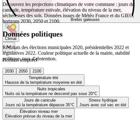
Découvrez les projections climatiques de votre commune : jours de
canicule, température estivale, élévation du niveau de la mer,
sécheresses des sols. Données issues de Météo France et du GIEC,
Brebis galeuses
horizons 2030, 2050 et 2100.
Données politiques
Climat
Résultats des élections municipales 2020, présidentielles 2022 et
législatives 2022. Couleur politique actuelle de la mairie, stabilité
politique, taux d'abstention.
Horizon temporel
2030
2050
2100
Température été
Hausse de la température moyenne en été
Nuits tropicales
Nuits où la température ne descend pas sous 20°C
Jours de canicule
Stress hydrique
Jours où la température dépasse 35°C
Jours avec sol sec en été
Élévation niveau mer
Élévation prévue du niveau de la mer