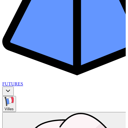
FUTURES
Villes