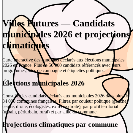
Villes Futures — Candidats
municipales 2026 et projections
climatiques
Carte interactive des candidats déclarés aux élections municipales
2026 en France. Plus de 50 000 candidats référencés avec leurs
programmes, sites de campagne et étiquettes politiques.
Élections municipales 2026
Consultez les candidats déclarés aux municipales 2026 dans plus de
34 000 communes françaises. Filtrez par couleur politique (gauche,
centre, droite, écologistes, extrême-droite), par profil territorial
(urbain, périurbain, rural) et par taille de commune.
Projections climatiques par commune