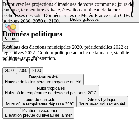
Découvrez les projections climatiques de votre commune : jours de
canicule, température estivale, élévation du niveau de la mer,
sécheresses des sols. Données issues de Météo France et du GIEC,
Brebis galeuses
horizons 2030, 2050 et 2100.
Données politiques
Climat
Résultats des élections municipales 2020, présidentielles 2022 et
législatives 2022. Couleur politique actuelle de la mairie, stabilité
politique, taux d'abstention.
Horizon temporel
2030
2050
2100
Température été
Hausse de la température moyenne en été
Nuits tropicales
Nuits où la température ne descend pas sous 20°C
Jours de canicule
Stress hydrique
Jours où la température dépasse 35°C
Jours avec sol sec en été
Élévation niveau mer
Élévation prévue du niveau de la mer