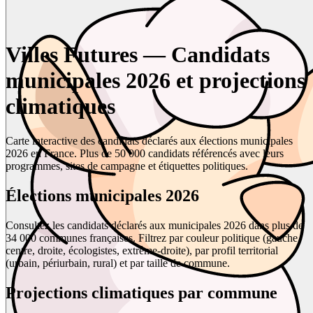
Villes Futures — Candidats
municipales 2026 et projections
climatiques
Carte interactive des candidats déclarés aux élections municipales
2026 en France. Plus de 50 000 candidats référencés avec leurs
programmes, sites de campagne et étiquettes politiques.
Élections municipales 2026
Consultez les candidats déclarés aux municipales 2026 dans plus de
34 000 communes françaises. Filtrez par couleur politique (gauche,
centre, droite, écologistes, extrême-droite), par profil territorial
(urbain, périurbain, rural) et par taille de commune.
Projections climatiques par commune