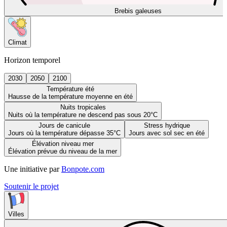
Brebis galeuses
Climat
Horizon temporel
2030
2050
2100
Température été
Hausse de la température moyenne en été
Nuits tropicales
Nuits où la température ne descend pas sous 20°C
Jours de canicule
Stress hydrique
Jours où la température dépasse 35°C
Jours avec sol sec en été
Élévation niveau mer
Élévation prévue du niveau de la mer
Une initiative par
Bonpote.com
Soutenir le projet
Villes