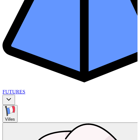
FUTURES
Villes