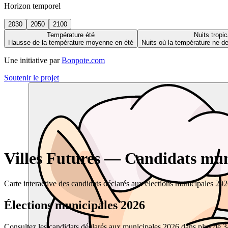
Horizon temporel
2030
2050
2100
Température été
Nuits tropic
Hausse de la température moyenne en été
Nuits où la température ne 
Une initiative par
Bonpote.com
Soutenir le projet
Villes Futures — Candidats muni
Carte interactive des candidats déclarés aux élections municipales 20
Élections municipales 2026
Consultez les candidats déclarés aux municipales 2026 dans plus de 34 0