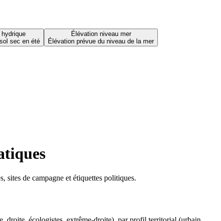
 hydrique
Élévation niveau mer
sol sec en été
Élévation prévue du niveau de la mer
atiques
 sites de campagne et étiquettes politiques.
oite, écologistes, extrême-droite), par profil territorial (urbain,