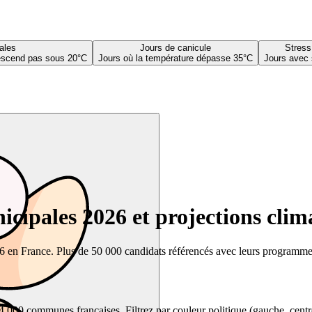
ales
Jours de canicule
Stress
descend pas sous 20°C
Jours où la température dépasse 35°C
Jours avec 
cipales 2026 et projections clim
26 en France. Plus de 50 000 candidats référencés avec leurs programmes,
00 communes françaises. Filtrez par couleur politique (gauche, centre, dr