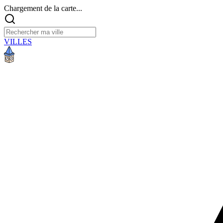
Chargement de la carte...
VILLES