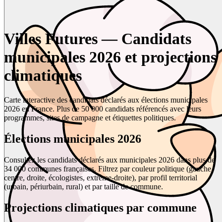
Villes Futures — Candidats
municipales 2026 et projections
climatiques
Carte interactive des candidats déclarés aux élections municipales
2026 en France. Plus de 50 000 candidats référencés avec leurs
programmes, sites de campagne et étiquettes politiques.
Élections municipales 2026
Consultez les candidats déclarés aux municipales 2026 dans plus de
34 000 communes françaises. Filtrez par couleur politique (gauche,
centre, droite, écologistes, extrême-droite), par profil territorial
(urbain, périurbain, rural) et par taille de commune.
Projections climatiques par commune