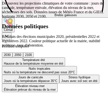
Découvrez les projections climatiques de votre commune : jours de
canicule, température estivale, élévation du niveau de la mer,
sécheresses des sols. Données issues de Météo France et du GIEC,
Brebis galeuses
horizons 2030, 2050 et 2100.
Données politiques
Climat
Résultats des élections municipales 2020, présidentielles 2022 et
législatives 2022. Couleur politique actuelle de la mairie, stabilité
politique, taux d'abstention.
Horizon temporel
2030
2050
2100
Température été
Hausse de la température moyenne en été
Nuits tropicales
Nuits où la température ne descend pas sous 20°C
Jours de canicule
Stress hydrique
Jours où la température dépasse 35°C
Jours avec sol sec en été
Élévation niveau mer
Élévation prévue du niveau de la mer