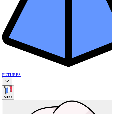
FUTURES
Villes