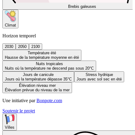
Brebis galeuses
Climat
Horizon temporel
2030
2050
2100
Température été
Hausse de la température moyenne en été
Nuits tropicales
Nuits où la température ne descend pas sous 20°C
Jours de canicule
Stress hydrique
Jours où la température dépasse 35°C
Jours avec sol sec en été
Élévation niveau mer
Élévation prévue du niveau de la mer
Une initiative par
Bonpote.com
Soutenir le projet
Villes