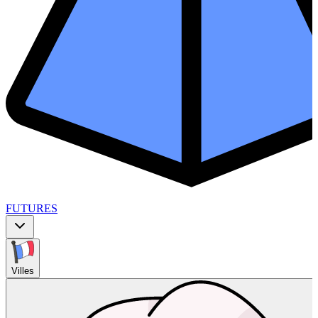
FUTURES
Villes