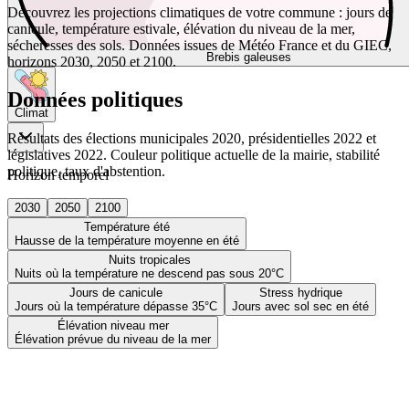
Découvrez les projections climatiques de votre commune : jours de
canicule, température estivale, élévation du niveau de la mer,
sécheresses des sols. Données issues de Météo France et du GIEC,
Brebis galeuses
horizons 2030, 2050 et 2100.
Données politiques
Climat
Résultats des élections municipales 2020, présidentielles 2022 et
législatives 2022. Couleur politique actuelle de la mairie, stabilité
politique, taux d'abstention.
Horizon temporel
2030
2050
2100
Température été
Hausse de la température moyenne en été
Nuits tropicales
Nuits où la température ne descend pas sous 20°C
Jours de canicule
Stress hydrique
Jours où la température dépasse 35°C
Jours avec sol sec en été
Élévation niveau mer
Élévation prévue du niveau de la mer