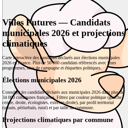
Villes Futures — Candidats
municipales 2026 et projections
climatiques
Carte interactive des candidats déclarés aux élections municipales
2026 en France. Plus de 50 000 candidats référencés avec leurs
programmes, sites de campagne et étiquettes politiques.
Élections municipales 2026
Consultez les candidats déclarés aux municipales 2026 dans plus de
34 000 communes françaises. Filtrez par couleur politique (gauche,
centre, droite, écologistes, extrême-droite), par profil territorial
(urbain, périurbain, rural) et par taille de commune.
Projections climatiques par commune