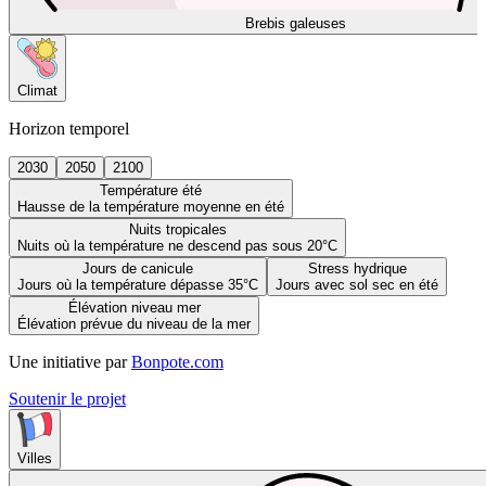
Brebis galeuses
Climat
Horizon temporel
2030
2050
2100
Température été
Hausse de la température moyenne en été
Nuits tropicales
Nuits où la température ne descend pas sous 20°C
Jours de canicule
Stress hydrique
Jours où la température dépasse 35°C
Jours avec sol sec en été
Élévation niveau mer
Élévation prévue du niveau de la mer
Une initiative par
Bonpote.com
Soutenir le projet
Villes