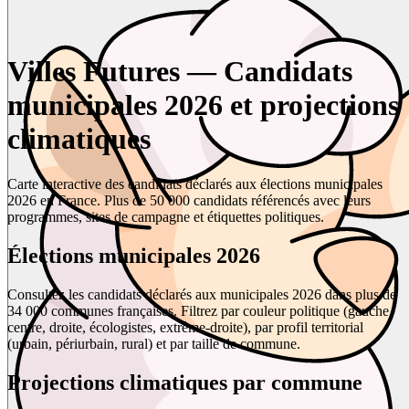
Villes Futures — Candidats
municipales 2026 et projections
climatiques
Carte interactive des candidats déclarés aux élections municipales
2026 en France. Plus de 50 000 candidats référencés avec leurs
programmes, sites de campagne et étiquettes politiques.
Élections municipales 2026
Consultez les candidats déclarés aux municipales 2026 dans plus de
34 000 communes françaises. Filtrez par couleur politique (gauche,
centre, droite, écologistes, extrême-droite), par profil territorial
(urbain, périurbain, rural) et par taille de commune.
Projections climatiques par commune