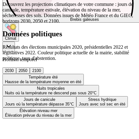
Découvrez les projections climatiques de votre commune : jours de
canicule, température estivale, élévation du niveau de la mer,
sécheresses des sols. Données issues de Météo France et du GIEC,
Brebis galeuses
horizons 2030, 2050 et 2100.
Données politiques
Climat
Résultats des élections municipales 2020, présidentielles 2022 et
législatives 2022. Couleur politique actuelle de la mairie, stabilité
politique, taux d'abstention.
Horizon temporel
2030
2050
2100
Température été
Hausse de la température moyenne en été
Nuits tropicales
Nuits où la température ne descend pas sous 20°C
Jours de canicule
Stress hydrique
Jours où la température dépasse 35°C
Jours avec sol sec en été
Élévation niveau mer
Élévation prévue du niveau de la mer