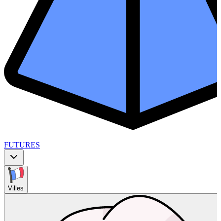
FUTURES
Villes