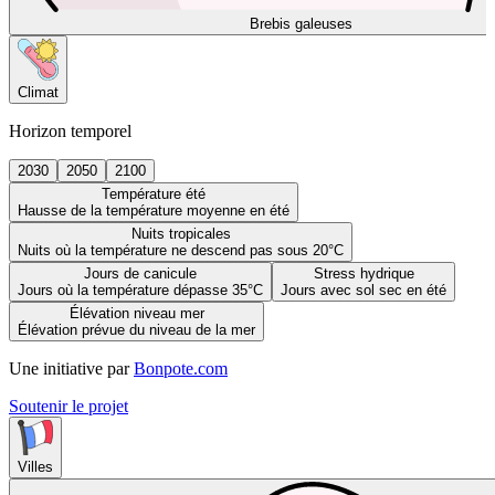
Brebis galeuses
Climat
Horizon temporel
2030
2050
2100
Température été
Hausse de la température moyenne en été
Nuits tropicales
Nuits où la température ne descend pas sous 20°C
Jours de canicule
Stress hydrique
Jours où la température dépasse 35°C
Jours avec sol sec en été
Élévation niveau mer
Élévation prévue du niveau de la mer
Une initiative par
Bonpote.com
Soutenir le projet
Villes