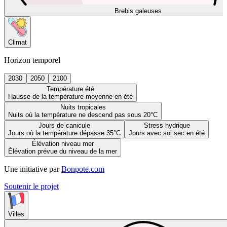
Brebis galeuses
Climat
Horizon temporel
2030
2050
2100
Température été
Hausse de la température moyenne en été
Nuits tropicales
Nuits où la température ne descend pas sous 20°C
Jours de canicule
Stress hydrique
Jours où la température dépasse 35°C
Jours avec sol sec en été
Élévation niveau mer
Élévation prévue du niveau de la mer
Une initiative par
Bonpote.com
Soutenir le projet
Villes