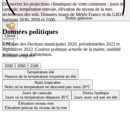
Découvrez les projections climatiques de votre commune : jours de
canicule, température estivale, élévation du niveau de la mer,
sécheresses des sols. Données issues de Météo France et du GIEC,
Brebis galeuses
horizons 2030, 2050 et 2100.
Données politiques
Climat
Résultats des élections municipales 2020, présidentielles 2022 et
législatives 2022. Couleur politique actuelle de la mairie, stabilité
politique, taux d'abstention.
Horizon temporel
2030
2050
2100
Température été
Hausse de la température moyenne en été
Nuits tropicales
Nuits où la température ne descend pas sous 20°C
Jours de canicule
Stress hydrique
Jours où la température dépasse 35°C
Jours avec sol sec en été
Élévation niveau mer
Élévation prévue du niveau de la mer