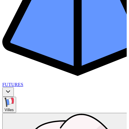
FUTURES
Villes