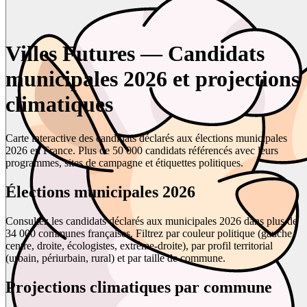
Villes Futures — Candidats
municipales 2026 et projections
climatiques
Carte interactive des candidats déclarés aux élections municipales
2026 en France. Plus de 50 000 candidats référencés avec leurs
programmes, sites de campagne et étiquettes politiques.
Élections municipales 2026
Consultez les candidats déclarés aux municipales 2026 dans plus de
34 000 communes françaises. Filtrez par couleur politique (gauche,
centre, droite, écologistes, extrême-droite), par profil territorial
(urbain, périurbain, rural) et par taille de commune.
Projections climatiques par commune