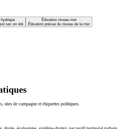
 hydrique
Élévation niveau mer
sol sec en été
Élévation prévue du niveau de la mer
atiques
 sites de campagne et étiquettes politiques.
oite, écologistes, extrême-droite), par profil territorial (urbain,