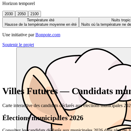
Horizon temporel
2030
2050
2100
Température été
Nuits tropic
Hausse de la température moyenne en été
Nuits où la température ne 
Une initiative par
Bonpote.com
Soutenir le projet
Villes Futures — Candidats muni
Carte interactive des candidats déclarés aux élections municipales 20
Élections municipales 2026
Consultez les candidats déclarés aux municipales 2026 dans plus de 34 0