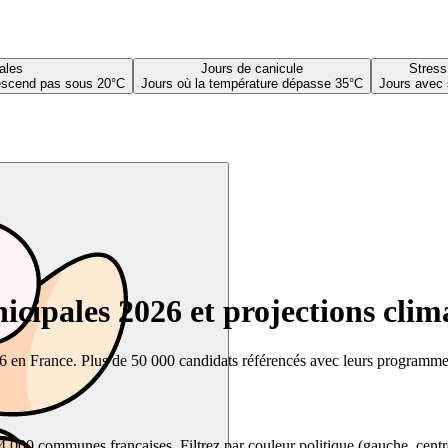
ales
Jours de canicule
Stress
descend pas sous 20°C
Jours où la température dépasse 35°C
Jours avec 
cipales 2026 et projections clim
26 en France. Plus de 50 000 candidats référencés avec leurs programmes,
00 communes françaises. Filtrez par couleur politique (gauche, centre, dr