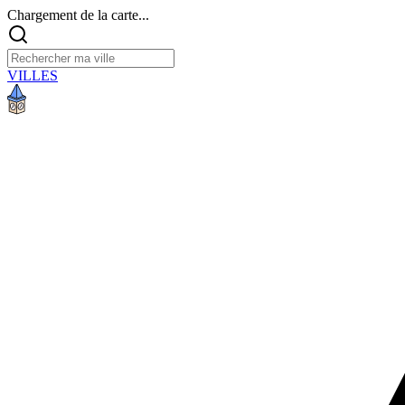
Chargement de la carte...
VILLES