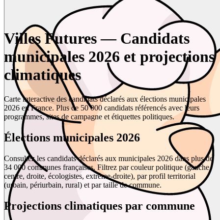
Villes Futures — Candidats
municipales 2026 et projections
climatiques
Carte interactive des candidats déclarés aux élections municipales
2026 en France. Plus de 50 000 candidats référencés avec leurs
programmes, sites de campagne et étiquettes politiques.
Élections municipales 2026
Consultez les candidats déclarés aux municipales 2026 dans plus de
34 000 communes françaises. Filtrez par couleur politique (gauche,
centre, droite, écologistes, extrême-droite), par profil territorial
(urbain, périurbain, rural) et par taille de commune.
Projections climatiques par commune