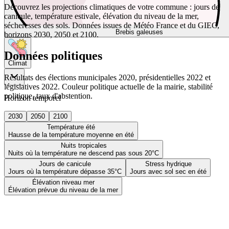
Découvrez les projections climatiques de votre commune : jours de
canicule, température estivale, élévation du niveau de la mer,
sécheresses des sols. Données issues de Météo France et du GIEC,
Brebis galeuses
horizons 2030, 2050 et 2100.
Données politiques
Climat
Résultats des élections municipales 2020, présidentielles 2022 et
législatives 2022. Couleur politique actuelle de la mairie, stabilité
politique, taux d'abstention.
Horizon temporel
2030
2050
2100
Température été
Hausse de la température moyenne en été
Nuits tropicales
Nuits où la température ne descend pas sous 20°C
Jours de canicule
Stress hydrique
Jours où la température dépasse 35°C
Jours avec sol sec en été
Élévation niveau mer
Élévation prévue du niveau de la mer