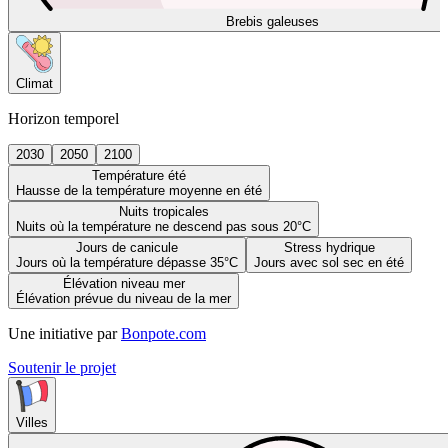
Brebis galeuses
Climat
Horizon temporel
2030
2050
2100
Température été
Hausse de la température moyenne en été
Nuits tropicales
Nuits où la température ne descend pas sous 20°C
Jours de canicule
Stress hydrique
Jours où la température dépasse 35°C
Jours avec sol sec en été
Élévation niveau mer
Élévation prévue du niveau de la mer
Une initiative par
Bonpote.com
Soutenir le projet
Villes