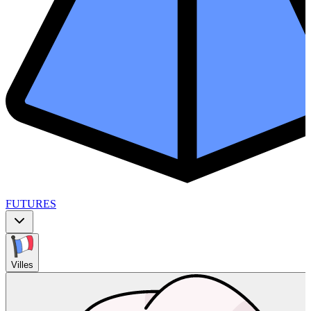
FUTURES
Villes