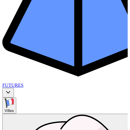
FUTURES
Villes