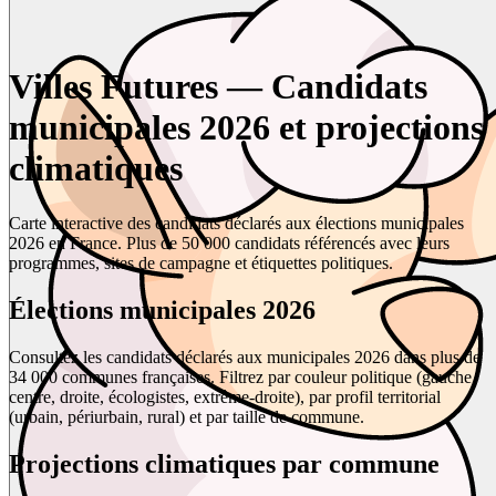
Villes Futures — Candidats
municipales 2026 et projections
climatiques
Carte interactive des candidats déclarés aux élections municipales
2026 en France. Plus de 50 000 candidats référencés avec leurs
programmes, sites de campagne et étiquettes politiques.
Élections municipales 2026
Consultez les candidats déclarés aux municipales 2026 dans plus de
34 000 communes françaises. Filtrez par couleur politique (gauche,
centre, droite, écologistes, extrême-droite), par profil territorial
(urbain, périurbain, rural) et par taille de commune.
Projections climatiques par commune