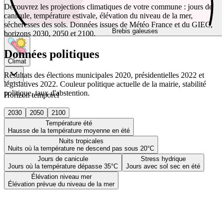
Découvrez les projections climatiques de votre commune : jours de
canicule, température estivale, élévation du niveau de la mer,
sécheresses des sols. Données issues de Météo France et du GIEC,
Brebis galeuses
horizons 2030, 2050 et 2100.
Données politiques
Climat
Résultats des élections municipales 2020, présidentielles 2022 et
législatives 2022. Couleur politique actuelle de la mairie, stabilité
politique, taux d'abstention.
Horizon temporel
2030
2050
2100
Température été
Hausse de la température moyenne en été
Nuits tropicales
Nuits où la température ne descend pas sous 20°C
Jours de canicule
Stress hydrique
Jours où la température dépasse 35°C
Jours avec sol sec en été
Élévation niveau mer
Élévation prévue du niveau de la mer