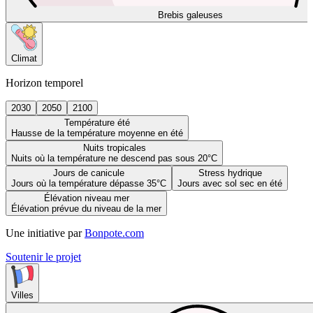
Brebis galeuses
Climat
Horizon temporel
2030
2050
2100
Température été
Hausse de la température moyenne en été
Nuits tropicales
Nuits où la température ne descend pas sous 20°C
Jours de canicule
Stress hydrique
Jours où la température dépasse 35°C
Jours avec sol sec en été
Élévation niveau mer
Élévation prévue du niveau de la mer
Une initiative par
Bonpote.com
Soutenir le projet
Villes