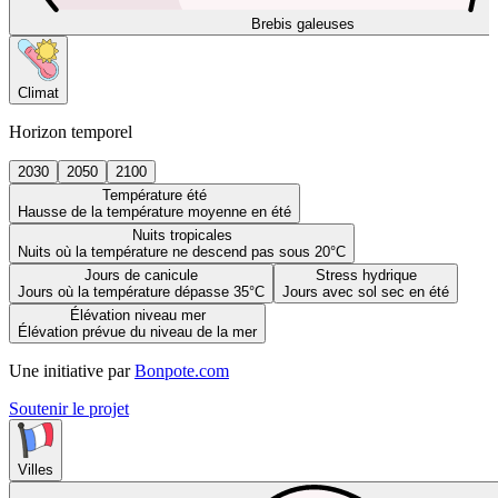
Brebis galeuses
Climat
Horizon temporel
2030
2050
2100
Température été
Hausse de la température moyenne en été
Nuits tropicales
Nuits où la température ne descend pas sous 20°C
Jours de canicule
Stress hydrique
Jours où la température dépasse 35°C
Jours avec sol sec en été
Élévation niveau mer
Élévation prévue du niveau de la mer
Une initiative par
Bonpote.com
Soutenir le projet
Villes