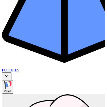
FUTURES
Villes