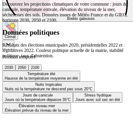
Découvrez les projections climatiques de votre commune : jours de
canicule, température estivale, élévation du niveau de la mer,
sécheresses des sols. Données issues de Météo France et du GIEC,
Brebis galeuses
horizons 2030, 2050 et 2100.
Données politiques
Climat
Résultats des élections municipales 2020, présidentielles 2022 et
législatives 2022. Couleur politique actuelle de la mairie, stabilité
politique, taux d'abstention.
Horizon temporel
2030
2050
2100
Température été
Hausse de la température moyenne en été
Nuits tropicales
Nuits où la température ne descend pas sous 20°C
Jours de canicule
Stress hydrique
Jours où la température dépasse 35°C
Jours avec sol sec en été
Élévation niveau mer
Élévation prévue du niveau de la mer