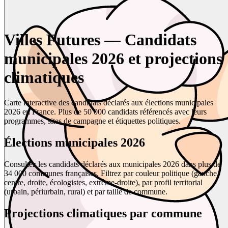
Villes Futures — Candidats
municipales 2026 et projections
climatiques
Carte interactive des candidats déclarés aux élections municipales
2026 en France. Plus de 50 000 candidats référencés avec leurs
programmes, sites de campagne et étiquettes politiques.
Élections municipales 2026
Consultez les candidats déclarés aux municipales 2026 dans plus de
34 000 communes françaises. Filtrez par couleur politique (gauche,
centre, droite, écologistes, extrême-droite), par profil territorial
(urbain, périurbain, rural) et par taille de commune.
Projections climatiques par commune