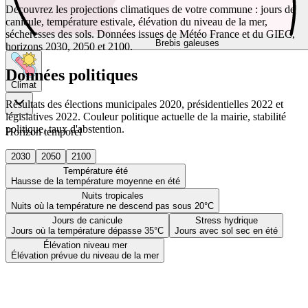
Découvrez les projections climatiques de votre commune : jours de
canicule, température estivale, élévation du niveau de la mer,
sécheresses des sols. Données issues de Météo France et du GIEC,
Brebis galeuses
horizons 2030, 2050 et 2100.
Données politiques
Climat
Résultats des élections municipales 2020, présidentielles 2022 et
législatives 2022. Couleur politique actuelle de la mairie, stabilité
politique, taux d'abstention.
Horizon temporel
2030
2050
2100
Température été
Hausse de la température moyenne en été
Nuits tropicales
Nuits où la température ne descend pas sous 20°C
Jours de canicule
Stress hydrique
Jours où la température dépasse 35°C
Jours avec sol sec en été
Élévation niveau mer
Élévation prévue du niveau de la mer