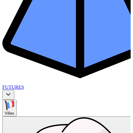
FUTURES
Villes