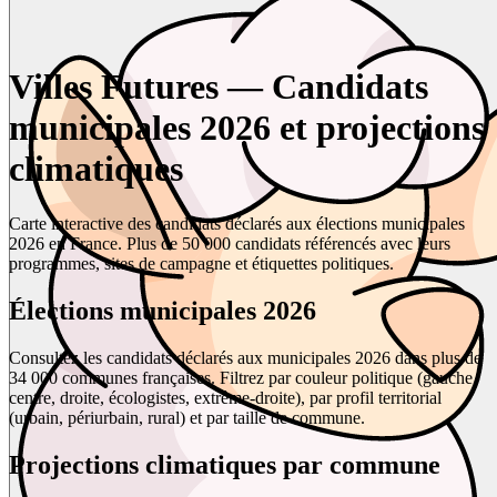
Villes Futures — Candidats
municipales 2026 et projections
climatiques
Carte interactive des candidats déclarés aux élections municipales
2026 en France. Plus de 50 000 candidats référencés avec leurs
programmes, sites de campagne et étiquettes politiques.
Élections municipales 2026
Consultez les candidats déclarés aux municipales 2026 dans plus de
34 000 communes françaises. Filtrez par couleur politique (gauche,
centre, droite, écologistes, extrême-droite), par profil territorial
(urbain, périurbain, rural) et par taille de commune.
Projections climatiques par commune