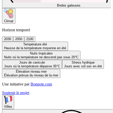
Brebis galeuses
Climat
Horizon temporel
2030
2050
2100
Température été
Hausse de la température moyenne en été
Nuits tropicales
Nuits où la température ne descend pas sous 20°C
Jours de canicule
Stress hydrique
Jours où la température dépasse 35°C
Jours avec sol sec en été
Élévation niveau mer
Élévation prévue du niveau de la mer
Une initiative par
Bonpote.com
Soutenir le projet
Villes