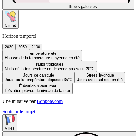
Brebis galeuses
Climat
Horizon temporel
2030
2050
2100
Température été
Hausse de la température moyenne en été
Nuits tropicales
Nuits où la température ne descend pas sous 20°C
Jours de canicule
Stress hydrique
Jours où la température dépasse 35°C
Jours avec sol sec en été
Élévation niveau mer
Élévation prévue du niveau de la mer
Une initiative par
Bonpote.com
Soutenir le projet
Villes