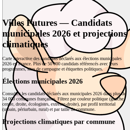
Villes Futures — Candidats
municipales 2026 et projections
climatiques
Carte interactive des candidats déclarés aux élections municipales
2026 en France. Plus de 50 000 candidats référencés avec leurs
programmes, sites de campagne et étiquettes politiques.
Élections municipales 2026
Consultez les candidats déclarés aux municipales 2026 dans plus de
34 000 communes françaises. Filtrez par couleur politique (gauche,
centre, droite, écologistes, extrême-droite), par profil territorial
(urbain, périurbain, rural) et par taille de commune.
Projections climatiques par commune