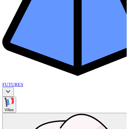
FUTURES
Villes