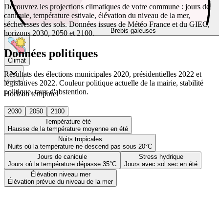
Découvrez les projections climatiques de votre commune : jours de
canicule, température estivale, élévation du niveau de la mer,
sécheresses des sols. Données issues de Météo France et du GIEC,
Brebis galeuses
horizons 2030, 2050 et 2100.
Données politiques
Climat
Résultats des élections municipales 2020, présidentielles 2022 et
législatives 2022. Couleur politique actuelle de la mairie, stabilité
politique, taux d'abstention.
Horizon temporel
2030
2050
2100
Température été
Hausse de la température moyenne en été
Nuits tropicales
Nuits où la température ne descend pas sous 20°C
Jours de canicule
Stress hydrique
Jours où la température dépasse 35°C
Jours avec sol sec en été
Élévation niveau mer
Élévation prévue du niveau de la mer