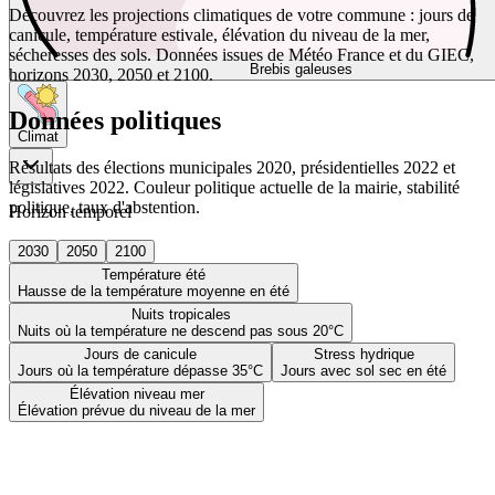
Découvrez les projections climatiques de votre commune : jours de
canicule, température estivale, élévation du niveau de la mer,
sécheresses des sols. Données issues de Météo France et du GIEC,
Brebis galeuses
horizons 2030, 2050 et 2100.
Données politiques
Climat
Résultats des élections municipales 2020, présidentielles 2022 et
législatives 2022. Couleur politique actuelle de la mairie, stabilité
politique, taux d'abstention.
Horizon temporel
2030
2050
2100
Température été
Hausse de la température moyenne en été
Nuits tropicales
Nuits où la température ne descend pas sous 20°C
Jours de canicule
Stress hydrique
Jours où la température dépasse 35°C
Jours avec sol sec en été
Élévation niveau mer
Élévation prévue du niveau de la mer