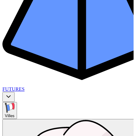
FUTURES
Villes