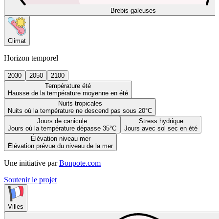
Brebis galeuses
Climat
Horizon temporel
2030
2050
2100
Température été
Hausse de la température moyenne en été
Nuits tropicales
Nuits où la température ne descend pas sous 20°C
Jours de canicule
Stress hydrique
Jours où la température dépasse 35°C
Jours avec sol sec en été
Élévation niveau mer
Élévation prévue du niveau de la mer
Une initiative par
Bonpote.com
Soutenir le projet
Villes