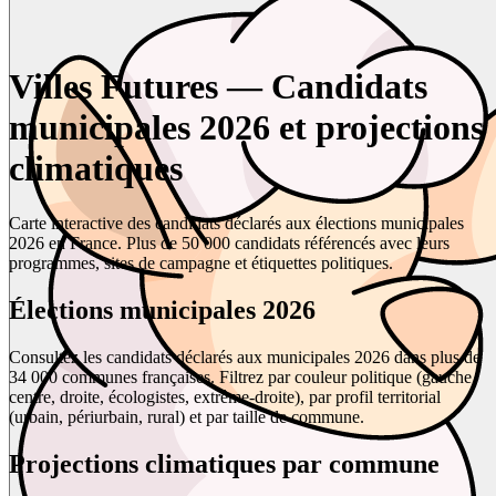
Villes Futures — Candidats
municipales 2026 et projections
climatiques
Carte interactive des candidats déclarés aux élections municipales
2026 en France. Plus de 50 000 candidats référencés avec leurs
programmes, sites de campagne et étiquettes politiques.
Élections municipales 2026
Consultez les candidats déclarés aux municipales 2026 dans plus de
34 000 communes françaises. Filtrez par couleur politique (gauche,
centre, droite, écologistes, extrême-droite), par profil territorial
(urbain, périurbain, rural) et par taille de commune.
Projections climatiques par commune