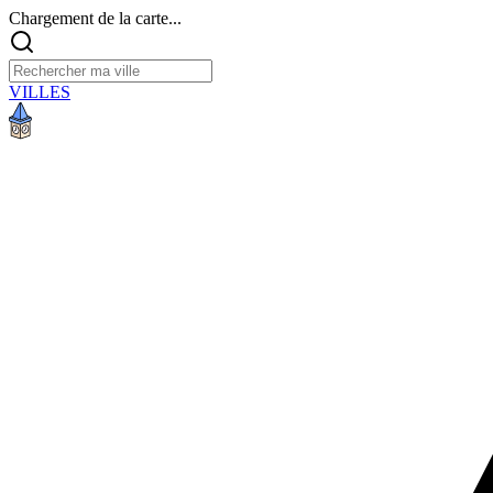
Chargement de la carte...
VILLES