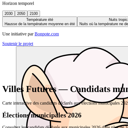
Horizon temporel
2030
2050
2100
Température été
Nuits tropic
Hausse de la température moyenne en été
Nuits où la température ne 
Une initiative par
Bonpote.com
Soutenir le projet
Villes Futures — Candidats muni
Carte interactive des candidats déclarés aux élections municipales 20
Élections municipales 2026
Consultez les candidats déclarés aux municipales 2026 dans plus de 34 0