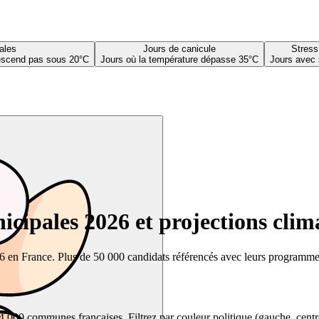
ales
Jours de canicule
Stress
descend pas sous 20°C
Jours où la température dépasse 35°C
Jours avec 
cipales 2026 et projections clim
26 en France. Plus de 50 000 candidats référencés avec leurs programmes,
00 communes françaises. Filtrez par couleur politique (gauche, centre, dr