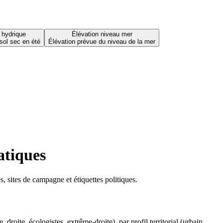
 hydrique
Élévation niveau mer
sol sec en été
Élévation prévue du niveau de la mer
atiques
 sites de campagne et étiquettes politiques.
oite, écologistes, extrême-droite), par profil territorial (urbain,