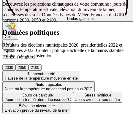
Découvrez les projections climatiques de votre commune : jours de
canicule, température estivale, élévation du niveau de la mer,
sécheresses des sols. Données issues de Météo France et du GIEC,
Brebis galeuses
horizons 2030, 2050 et 2100.
Données politiques
Climat
Résultats des élections municipales 2020, présidentielles 2022 et
législatives 2022. Couleur politique actuelle de la mairie, stabilité
politique, taux d'abstention.
Horizon temporel
2030
2050
2100
Température été
Hausse de la température moyenne en été
Nuits tropicales
Nuits où la température ne descend pas sous 20°C
Jours de canicule
Stress hydrique
Jours où la température dépasse 35°C
Jours avec sol sec en été
Élévation niveau mer
Élévation prévue du niveau de la mer