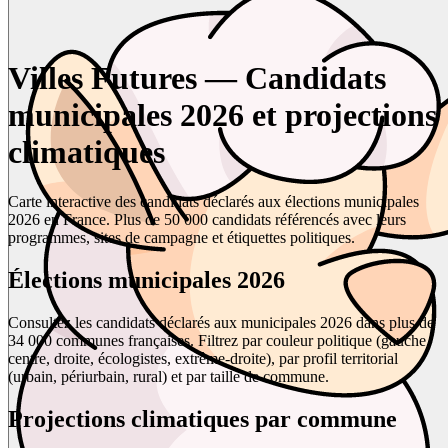
Villes Futures — Candidats
municipales 2026 et projections
climatiques
Carte interactive des candidats déclarés aux élections municipales
2026 en France. Plus de 50 000 candidats référencés avec leurs
programmes, sites de campagne et étiquettes politiques.
Élections municipales 2026
Consultez les candidats déclarés aux municipales 2026 dans plus de
34 000 communes françaises. Filtrez par couleur politique (gauche,
centre, droite, écologistes, extrême-droite), par profil territorial
(urbain, périurbain, rural) et par taille de commune.
Projections climatiques par commune