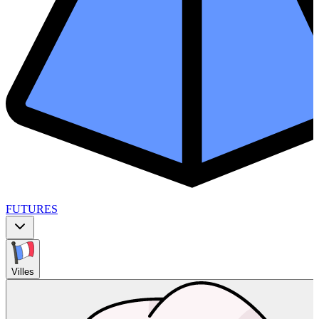
FUTURES
Villes