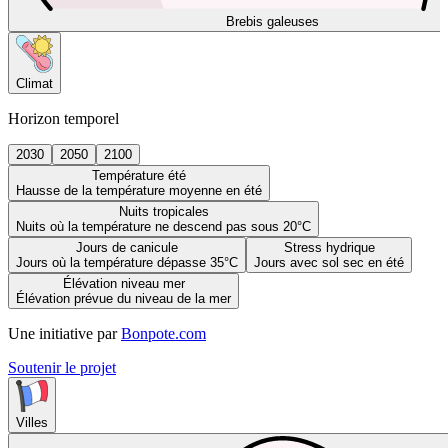
Brebis galeuses
Climat
Horizon temporel
2030
2050
2100
Température été
Hausse de la température moyenne en été
Nuits tropicales
Nuits où la température ne descend pas sous 20°C
Jours de canicule
Stress hydrique
Jours où la température dépasse 35°C
Jours avec sol sec en été
Élévation niveau mer
Élévation prévue du niveau de la mer
Une initiative par
Bonpote.com
Soutenir le projet
Villes