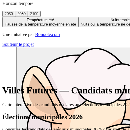
Horizon temporel
2030
2050
2100
Température été
Nuits tropic
Hausse de la température moyenne en été
Nuits où la température ne 
Une initiative par
Bonpote.com
Soutenir le projet
Villes Futures — Candidats muni
Carte interactive des candidats déclarés aux élections municipales 20
Élections municipales 2026
Consultez les candidats déclarés aux municipales 2026 dans plus de 34 0