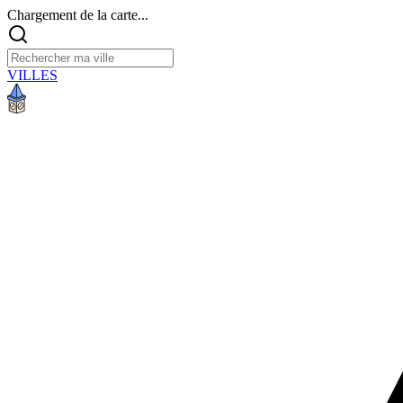
Chargement de la carte...
VILLES