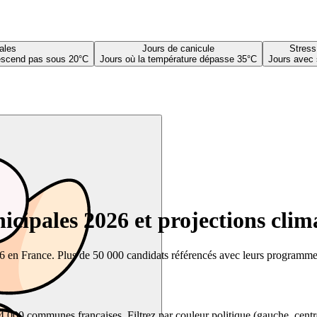
ales
Jours de canicule
Stress
descend pas sous 20°C
Jours où la température dépasse 35°C
Jours avec 
cipales 2026 et projections clim
26 en France. Plus de 50 000 candidats référencés avec leurs programmes,
00 communes françaises. Filtrez par couleur politique (gauche, centre, dr