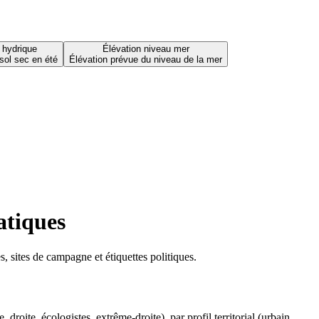
 hydrique
Élévation niveau mer
sol sec en été
Élévation prévue du niveau de la mer
atiques
 sites de campagne et étiquettes politiques.
oite, écologistes, extrême-droite), par profil territorial (urbain,