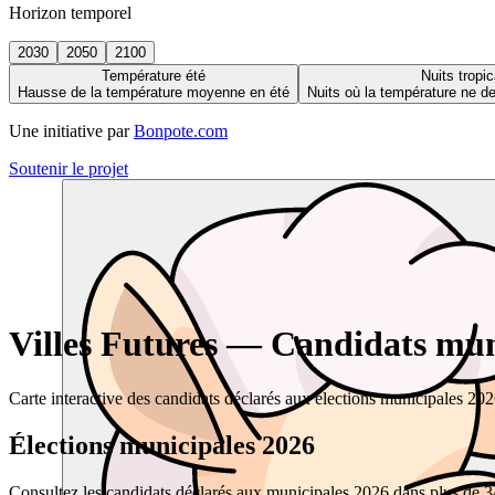
Horizon temporel
2030
2050
2100
Température été
Nuits tropic
Hausse de la température moyenne en été
Nuits où la température ne 
Une initiative par
Bonpote.com
Soutenir le projet
Villes Futures — Candidats muni
Carte interactive des candidats déclarés aux élections municipales 20
Élections municipales 2026
Consultez les candidats déclarés aux municipales 2026 dans plus de 34 0