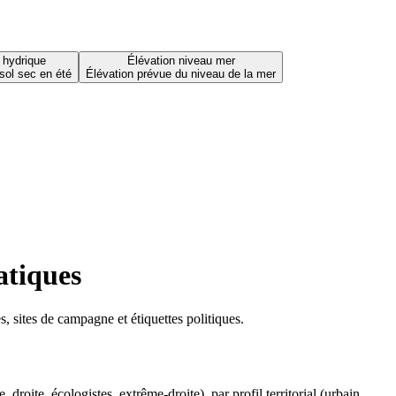
 hydrique
Élévation niveau mer
sol sec en été
Élévation prévue du niveau de la mer
atiques
 sites de campagne et étiquettes politiques.
oite, écologistes, extrême-droite), par profil territorial (urbain,