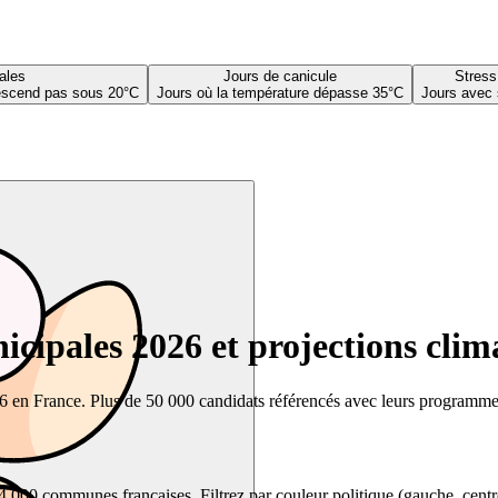
ales
Jours de canicule
Stress
descend pas sous 20°C
Jours où la température dépasse 35°C
Jours avec 
cipales 2026 et projections clim
26 en France. Plus de 50 000 candidats référencés avec leurs programmes,
00 communes françaises. Filtrez par couleur politique (gauche, centre, dr