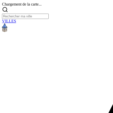
Chargement de la carte...
VILLES