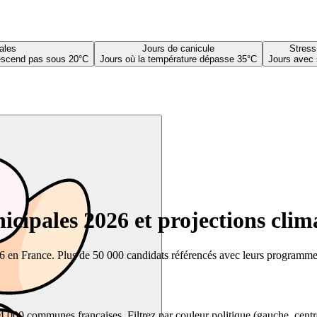
ales
Jours de canicule
Stress
descend pas sous 20°C
Jours où la température dépasse 35°C
Jours avec 
cipales 2026 et projections clim
26 en France. Plus de 50 000 candidats référencés avec leurs programmes,
00 communes françaises. Filtrez par couleur politique (gauche, centre, dr