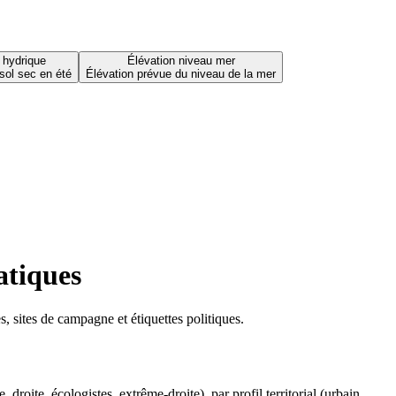
 hydrique
Élévation niveau mer
sol sec en été
Élévation prévue du niveau de la mer
atiques
 sites de campagne et étiquettes politiques.
oite, écologistes, extrême-droite), par profil territorial (urbain,