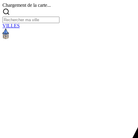
Chargement de la carte...
VILLES