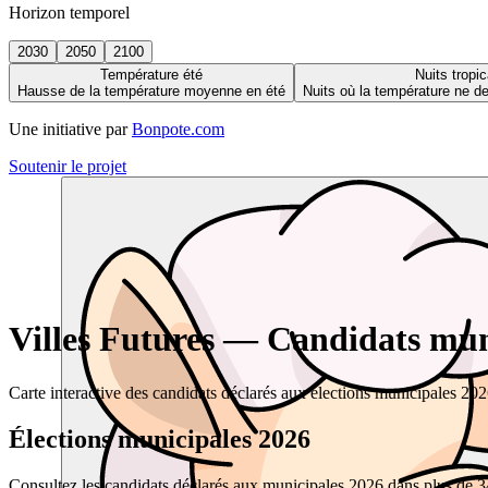
Horizon temporel
2030
2050
2100
Température été
Nuits tropic
Hausse de la température moyenne en été
Nuits où la température ne 
Une initiative par
Bonpote.com
Soutenir le projet
Villes Futures — Candidats muni
Carte interactive des candidats déclarés aux élections municipales 20
Élections municipales 2026
Consultez les candidats déclarés aux municipales 2026 dans plus de 34 0