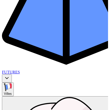
FUTURES
Villes