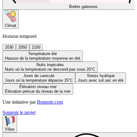
Brebis galeuses
Climat
Horizon temporel
2030
2050
2100
Température été
Hausse de la température moyenne en été
Nuits tropicales
Nuits où la température ne descend pas sous 20°C
Jours de canicule
Stress hydrique
Jours où la température dépasse 35°C
Jours avec sol sec en été
Élévation niveau mer
Élévation prévue du niveau de la mer
Une initiative par
Bonpote.com
Soutenir le projet
Villes