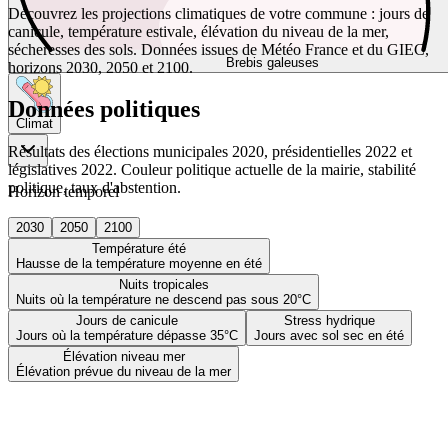
Découvrez les projections climatiques de votre commune : jours de
canicule, température estivale, élévation du niveau de la mer,
sécheresses des sols. Données issues de Météo France et du GIEC,
Brebis galeuses
horizons 2030, 2050 et 2100.
Données politiques
Climat
Résultats des élections municipales 2020, présidentielles 2022 et
législatives 2022. Couleur politique actuelle de la mairie, stabilité
politique, taux d'abstention.
Horizon temporel
2030
2050
2100
Température été
Hausse de la température moyenne en été
Nuits tropicales
Nuits où la température ne descend pas sous 20°C
Jours de canicule
Stress hydrique
Jours où la température dépasse 35°C
Jours avec sol sec en été
Élévation niveau mer
Élévation prévue du niveau de la mer