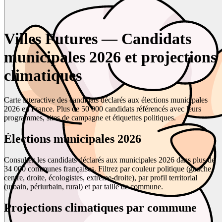
Villes Futures — Candidats
municipales 2026 et projections
climatiques
Carte interactive des candidats déclarés aux élections municipales
2026 en France. Plus de 50 000 candidats référencés avec leurs
programmes, sites de campagne et étiquettes politiques.
Élections municipales 2026
Consultez les candidats déclarés aux municipales 2026 dans plus de
34 000 communes françaises. Filtrez par couleur politique (gauche,
centre, droite, écologistes, extrême-droite), par profil territorial
(urbain, périurbain, rural) et par taille de commune.
Projections climatiques par commune