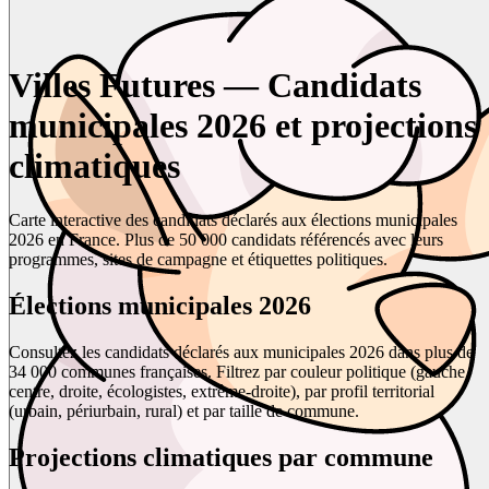
Villes Futures — Candidats
municipales 2026 et projections
climatiques
Carte interactive des candidats déclarés aux élections municipales
2026 en France. Plus de 50 000 candidats référencés avec leurs
programmes, sites de campagne et étiquettes politiques.
Élections municipales 2026
Consultez les candidats déclarés aux municipales 2026 dans plus de
34 000 communes françaises. Filtrez par couleur politique (gauche,
centre, droite, écologistes, extrême-droite), par profil territorial
(urbain, périurbain, rural) et par taille de commune.
Projections climatiques par commune