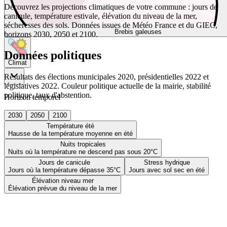
Découvrez les projections climatiques de votre commune : jours de
canicule, température estivale, élévation du niveau de la mer,
sécheresses des sols. Données issues de Météo France et du GIEC,
Brebis galeuses
horizons 2030, 2050 et 2100.
Données politiques
Climat
Résultats des élections municipales 2020, présidentielles 2022 et
législatives 2022. Couleur politique actuelle de la mairie, stabilité
politique, taux d'abstention.
Horizon temporel
2030
2050
2100
Température été
Hausse de la température moyenne en été
Nuits tropicales
Nuits où la température ne descend pas sous 20°C
Jours de canicule
Stress hydrique
Jours où la température dépasse 35°C
Jours avec sol sec en été
Élévation niveau mer
Élévation prévue du niveau de la mer