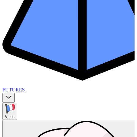
FUTURES
Villes