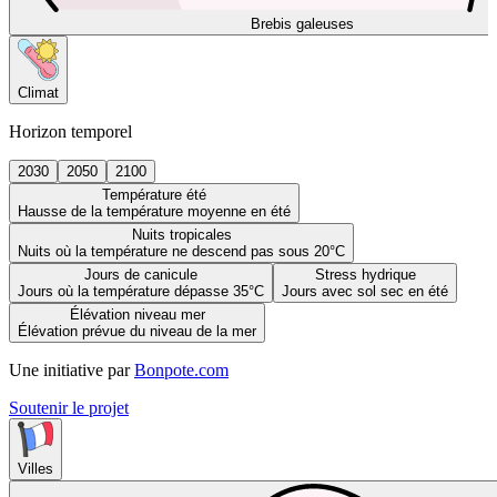
Brebis galeuses
Climat
Horizon temporel
2030
2050
2100
Température été
Hausse de la température moyenne en été
Nuits tropicales
Nuits où la température ne descend pas sous 20°C
Jours de canicule
Stress hydrique
Jours où la température dépasse 35°C
Jours avec sol sec en été
Élévation niveau mer
Élévation prévue du niveau de la mer
Une initiative par
Bonpote.com
Soutenir le projet
Villes