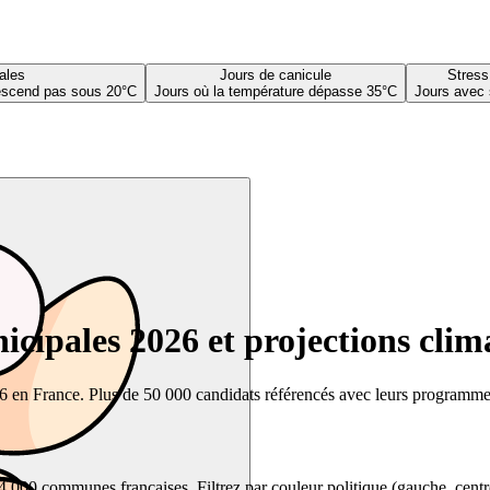
ales
Jours de canicule
Stress
descend pas sous 20°C
Jours où la température dépasse 35°C
Jours avec 
cipales 2026 et projections clim
26 en France. Plus de 50 000 candidats référencés avec leurs programmes,
00 communes françaises. Filtrez par couleur politique (gauche, centre, dr