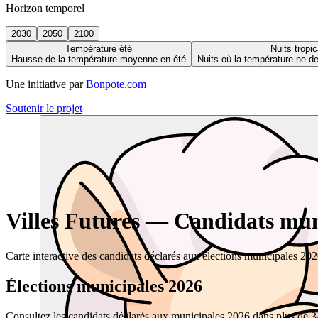
Horizon temporel
2030
2050
2100
Température été
Nuits tropic
Hausse de la température moyenne en été
Nuits où la température ne 
Une initiative par
Bonpote.com
Soutenir le projet
Villes Futures — Candidats muni
Carte interactive des candidats déclarés aux élections municipales 20
Élections municipales 2026
Consultez les candidats déclarés aux municipales 2026 dans plus de 34 0