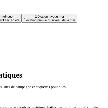
 hydrique
Élévation niveau mer
sol sec en été
Élévation prévue du niveau de la mer
atiques
 sites de campagne et étiquettes politiques.
oite, écologistes, extrême-droite), par profil territorial (urbain,