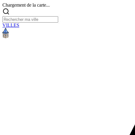
Chargement de la carte...
VILLES