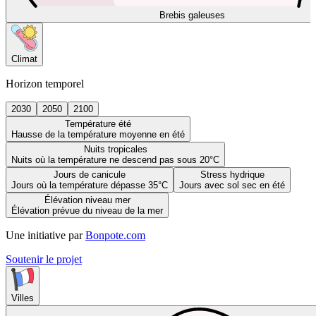
Brebis galeuses
Climat
Horizon temporel
2030
2050
2100
Température été
Hausse de la température moyenne en été
Nuits tropicales
Nuits où la température ne descend pas sous 20°C
Jours de canicule
Stress hydrique
Jours où la température dépasse 35°C
Jours avec sol sec en été
Élévation niveau mer
Élévation prévue du niveau de la mer
Une initiative par
Bonpote.com
Soutenir le projet
Villes