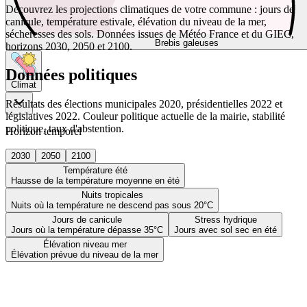
Découvrez les projections climatiques de votre commune : jours de
canicule, température estivale, élévation du niveau de la mer,
sécheresses des sols. Données issues de Météo France et du GIEC,
Brebis galeuses
horizons 2030, 2050 et 2100.
Données politiques
Climat
Résultats des élections municipales 2020, présidentielles 2022 et
législatives 2022. Couleur politique actuelle de la mairie, stabilité
politique, taux d'abstention.
Horizon temporel
2030
2050
2100
Température été
Hausse de la température moyenne en été
Nuits tropicales
Nuits où la température ne descend pas sous 20°C
Jours de canicule
Stress hydrique
Jours où la température dépasse 35°C
Jours avec sol sec en été
Élévation niveau mer
Élévation prévue du niveau de la mer