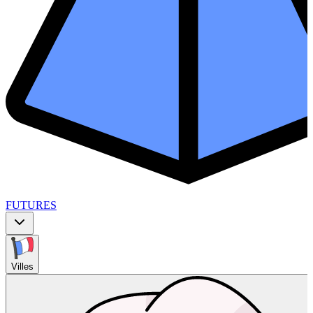
FUTURES
Villes