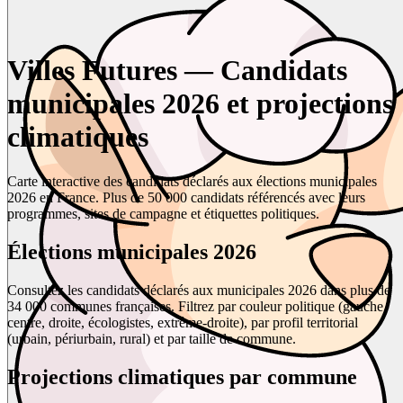
Villes Futures — Candidats
municipales 2026 et projections
climatiques
Carte interactive des candidats déclarés aux élections municipales
2026 en France. Plus de 50 000 candidats référencés avec leurs
programmes, sites de campagne et étiquettes politiques.
Élections municipales 2026
Consultez les candidats déclarés aux municipales 2026 dans plus de
34 000 communes françaises. Filtrez par couleur politique (gauche,
centre, droite, écologistes, extrême-droite), par profil territorial
(urbain, périurbain, rural) et par taille de commune.
Projections climatiques par commune