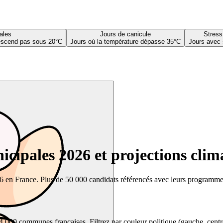
ales
Jours de canicule
Stress
descend pas sous 20°C
Jours où la température dépasse 35°C
Jours avec 
cipales 2026 et projections clim
26 en France. Plus de 50 000 candidats référencés avec leurs programmes,
00 communes françaises. Filtrez par couleur politique (gauche, centre, dr