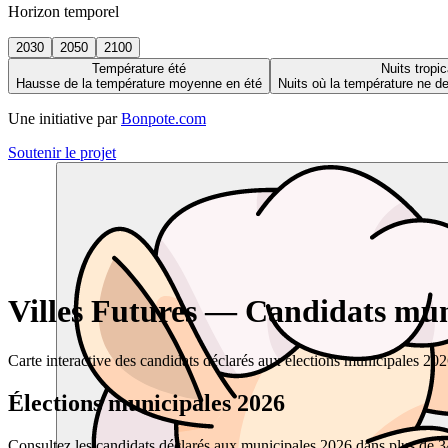
Horizon temporel
2030
2050
2100
Température été
Nuits tropic
Hausse de la température moyenne en été
Nuits où la température ne 
Une initiative par
Bonpote.com
Soutenir le projet
Villes Futures — Candidats muni
Carte interactive des candidats déclarés aux élections municipales 20
Élections municipales 2026
Consultez les candidats déclarés aux municipales 2026 dans plus de 34 0