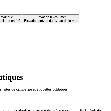
 hydrique
Élévation niveau mer
sol sec en été
Élévation prévue du niveau de la mer
atiques
 sites de campagne et étiquettes politiques.
oite, écologistes, extrême-droite), par profil territorial (urbain,