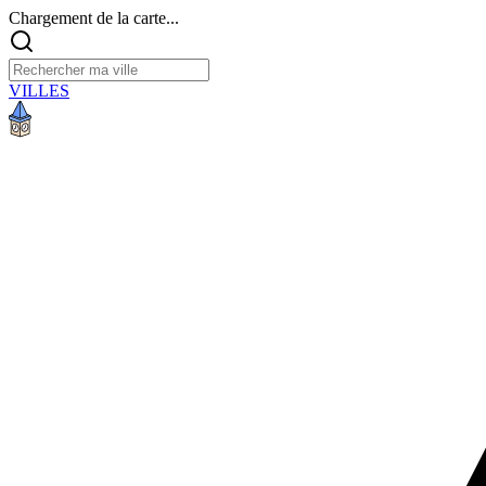
Chargement de la carte...
VILLES