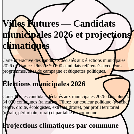
Villes Futures — Candidats
municipales 2026 et projections
climatiques
Carte interactive des candidats déclarés aux élections municipales
2026 en France. Plus de 50 000 candidats référencés avec leurs
programmes, sites de campagne et étiquettes politiques.
Élections municipales 2026
Consultez les candidats déclarés aux municipales 2026 dans plus de
34 000 communes françaises. Filtrez par couleur politique (gauche,
centre, droite, écologistes, extrême-droite), par profil territorial
(urbain, périurbain, rural) et par taille de commune.
Projections climatiques par commune