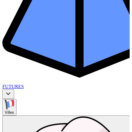
FUTURES
Villes