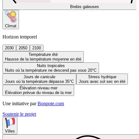
Brebis galeuses
Climat
Horizon temporel
2030
2050
2100
Température été
Hausse de la température moyenne en été
Nuits tropicales
Nuits où la température ne descend pas sous 20°C
Jours de canicule
Stress hydrique
Jours où la température dépasse 35°C
Jours avec sol sec en été
Élévation niveau mer
Élévation prévue du niveau de la mer
Une initiative par
Bonpote.com
Soutenir le projet
Villes