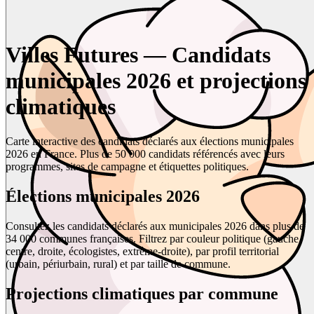
Villes Futures — Candidats
municipales 2026 et projections
climatiques
Carte interactive des candidats déclarés aux élections municipales
2026 en France. Plus de 50 000 candidats référencés avec leurs
programmes, sites de campagne et étiquettes politiques.
Élections municipales 2026
Consultez les candidats déclarés aux municipales 2026 dans plus de
34 000 communes françaises. Filtrez par couleur politique (gauche,
centre, droite, écologistes, extrême-droite), par profil territorial
(urbain, périurbain, rural) et par taille de commune.
Projections climatiques par commune