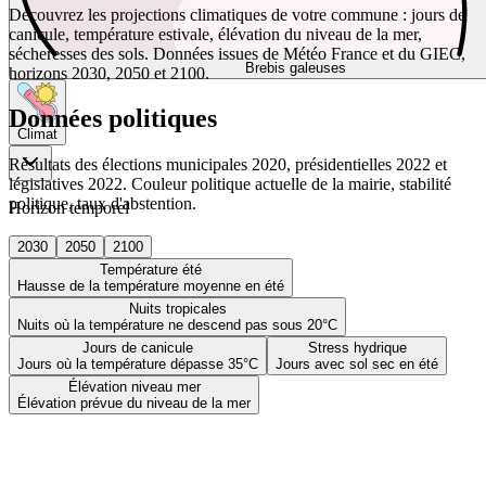
Découvrez les projections climatiques de votre commune : jours de
canicule, température estivale, élévation du niveau de la mer,
sécheresses des sols. Données issues de Météo France et du GIEC,
Brebis galeuses
horizons 2030, 2050 et 2100.
Données politiques
Climat
Résultats des élections municipales 2020, présidentielles 2022 et
législatives 2022. Couleur politique actuelle de la mairie, stabilité
politique, taux d'abstention.
Horizon temporel
2030
2050
2100
Température été
Hausse de la température moyenne en été
Nuits tropicales
Nuits où la température ne descend pas sous 20°C
Jours de canicule
Stress hydrique
Jours où la température dépasse 35°C
Jours avec sol sec en été
Élévation niveau mer
Élévation prévue du niveau de la mer