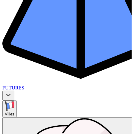
FUTURES
Villes