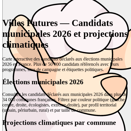
Villes Futures — Candidats
municipales 2026 et projections
climatiques
Carte interactive des candidats déclarés aux élections municipales
2026 en France. Plus de 50 000 candidats référencés avec leurs
programmes, sites de campagne et étiquettes politiques.
Élections municipales 2026
Consultez les candidats déclarés aux municipales 2026 dans plus de
34 000 communes françaises. Filtrez par couleur politique (gauche,
centre, droite, écologistes, extrême-droite), par profil territorial
(urbain, périurbain, rural) et par taille de commune.
Projections climatiques par commune