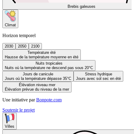
Brebis galeuses
Climat
Horizon temporel
2030
2050
2100
Température été
Hausse de la température moyenne en été
Nuits tropicales
Nuits où la température ne descend pas sous 20°C
Jours de canicule
Stress hydrique
Jours où la température dépasse 35°C
Jours avec sol sec en été
Élévation niveau mer
Élévation prévue du niveau de la mer
Une initiative par
Bonpote.com
Soutenir le projet
Villes