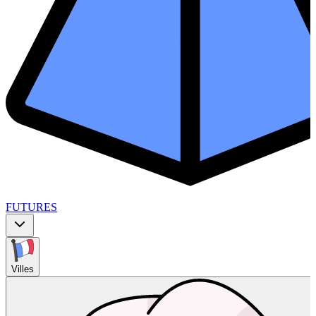
FUTURES
Villes