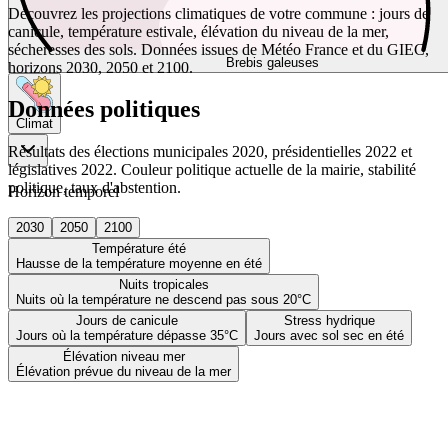
Découvrez les projections climatiques de votre commune : jours de
canicule, température estivale, élévation du niveau de la mer,
sécheresses des sols. Données issues de Météo France et du GIEC,
Brebis galeuses
horizons 2030, 2050 et 2100.
Données politiques
Climat
Résultats des élections municipales 2020, présidentielles 2022 et
législatives 2022. Couleur politique actuelle de la mairie, stabilité
politique, taux d'abstention.
Horizon temporel
2030
2050
2100
Température été
Hausse de la température moyenne en été
Nuits tropicales
Nuits où la température ne descend pas sous 20°C
Jours de canicule
Stress hydrique
Jours où la température dépasse 35°C
Jours avec sol sec en été
Élévation niveau mer
Élévation prévue du niveau de la mer