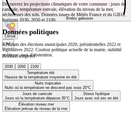
Découvrez les projections climatiques de votre commune : jours de
canicule, température estivale, élévation du niveau de la mer,
sécheresses des sols. Données issues de Météo France et du GIEC,
Brebis galeuses
horizons 2030, 2050 et 2100.
Données politiques
Climat
Résultats des élections municipales 2020, présidentielles 2022 et
législatives 2022. Couleur politique actuelle de la mairie, stabilité
politique, taux d'abstention.
Horizon temporel
2030
2050
2100
Température été
Hausse de la température moyenne en été
Nuits tropicales
Nuits où la température ne descend pas sous 20°C
Jours de canicule
Stress hydrique
Jours où la température dépasse 35°C
Jours avec sol sec en été
Élévation niveau mer
Élévation prévue du niveau de la mer