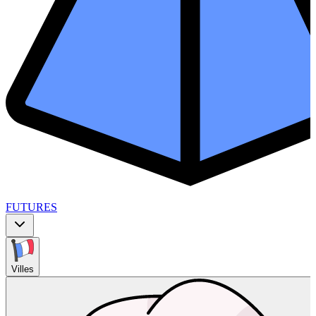
FUTURES
Villes