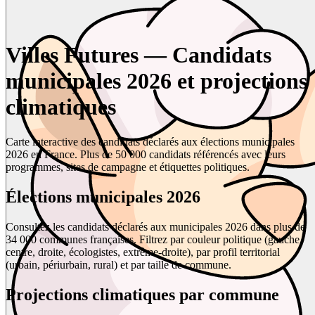
Villes Futures — Candidats
municipales 2026 et projections
climatiques
Carte interactive des candidats déclarés aux élections municipales
2026 en France. Plus de 50 000 candidats référencés avec leurs
programmes, sites de campagne et étiquettes politiques.
Élections municipales 2026
Consultez les candidats déclarés aux municipales 2026 dans plus de
34 000 communes françaises. Filtrez par couleur politique (gauche,
centre, droite, écologistes, extrême-droite), par profil territorial
(urbain, périurbain, rural) et par taille de commune.
Projections climatiques par commune