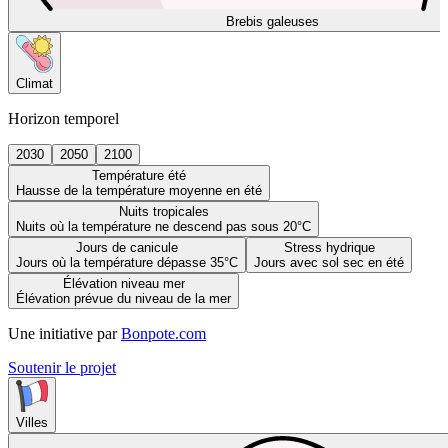
Brebis galeuses
Climat
Horizon temporel
2030
2050
2100
Température été
Hausse de la température moyenne en été
Nuits tropicales
Nuits où la température ne descend pas sous 20°C
Jours de canicule
Stress hydrique
Jours où la température dépasse 35°C
Jours avec sol sec en été
Élévation niveau mer
Élévation prévue du niveau de la mer
Une initiative par
Bonpote.com
Soutenir le projet
Villes