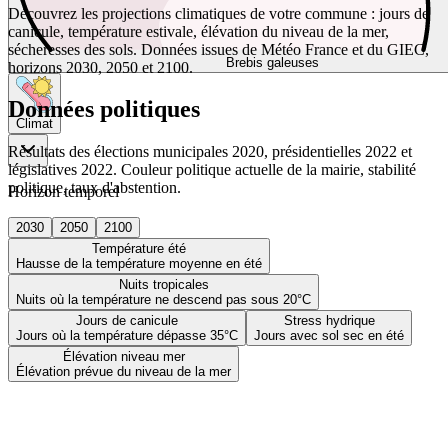
Découvrez les projections climatiques de votre commune : jours de
canicule, température estivale, élévation du niveau de la mer,
sécheresses des sols. Données issues de Météo France et du GIEC,
Brebis galeuses
horizons 2030, 2050 et 2100.
Données politiques
Climat
Résultats des élections municipales 2020, présidentielles 2022 et
législatives 2022. Couleur politique actuelle de la mairie, stabilité
politique, taux d'abstention.
Horizon temporel
2030
2050
2100
Température été
Hausse de la température moyenne en été
Nuits tropicales
Nuits où la température ne descend pas sous 20°C
Jours de canicule
Stress hydrique
Jours où la température dépasse 35°C
Jours avec sol sec en été
Élévation niveau mer
Élévation prévue du niveau de la mer