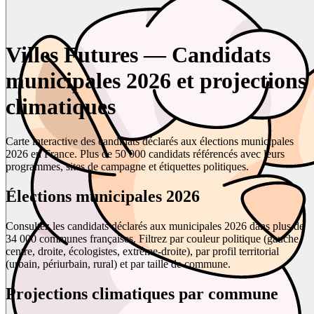
Villes Futures — Candidats
municipales 2026 et projections
climatiques
Carte interactive des candidats déclarés aux élections municipales
2026 en France. Plus de 50 000 candidats référencés avec leurs
programmes, sites de campagne et étiquettes politiques.
Élections municipales 2026
Consultez les candidats déclarés aux municipales 2026 dans plus de
34 000 communes françaises. Filtrez par couleur politique (gauche,
centre, droite, écologistes, extrême-droite), par profil territorial
(urbain, périurbain, rural) et par taille de commune.
Projections climatiques par commune