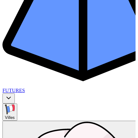
FUTURES
Villes