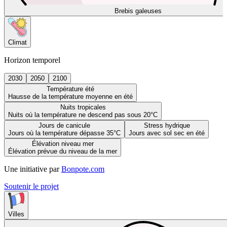
Brebis galeuses
Climat
Horizon temporel
2030
2050
2100
Température été
Hausse de la température moyenne en été
Nuits tropicales
Nuits où la température ne descend pas sous 20°C
Jours de canicule
Stress hydrique
Jours où la température dépasse 35°C
Jours avec sol sec en été
Élévation niveau mer
Élévation prévue du niveau de la mer
Une initiative par
Bonpote.com
Soutenir le projet
Villes