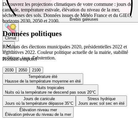
Découvrez les projections climatiques de votre commune : jours de
canicule, température estivale, élévation du niveau de la mer,
sécheresses des sols. Données issues de Météo France et du GIEC,
Brebis galeuses
horizons 2030, 2050 et 2100.
Données politiques
Climat
Résultats des élections municipales 2020, présidentielles 2022 et
législatives 2022. Couleur politique actuelle de la mairie, stabilité
politique, taux d'abstention.
Horizon temporel
2030
2050
2100
Température été
Hausse de la température moyenne en été
Nuits tropicales
Nuits où la température ne descend pas sous 20°C
Jours de canicule
Stress hydrique
Jours où la température dépasse 35°C
Jours avec sol sec en été
Élévation niveau mer
Élévation prévue du niveau de la mer