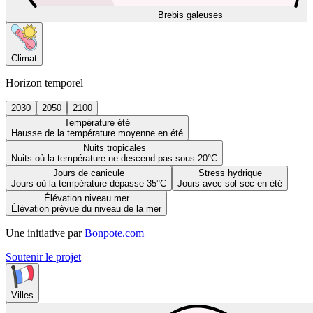
Brebis galeuses
Climat
Horizon temporel
2030
2050
2100
Température été
Hausse de la température moyenne en été
Nuits tropicales
Nuits où la température ne descend pas sous 20°C
Jours de canicule
Stress hydrique
Jours où la température dépasse 35°C
Jours avec sol sec en été
Élévation niveau mer
Élévation prévue du niveau de la mer
Une initiative par
Bonpote.com
Soutenir le projet
Villes