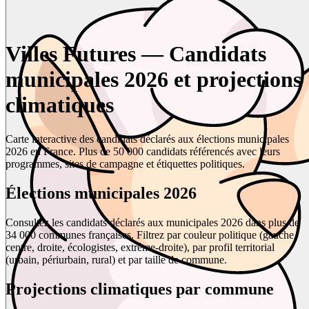
Villes Futures — Candidats
municipales 2026 et projections
climatiques
Carte interactive des candidats déclarés aux élections municipales
2026 en France. Plus de 50 000 candidats référencés avec leurs
programmes, sites de campagne et étiquettes politiques.
Élections municipales 2026
Consultez les candidats déclarés aux municipales 2026 dans plus de
34 000 communes françaises. Filtrez par couleur politique (gauche,
centre, droite, écologistes, extrême-droite), par profil territorial
(urbain, périurbain, rural) et par taille de commune.
Projections climatiques par commune