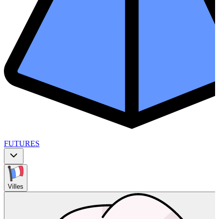
FUTURES
Villes