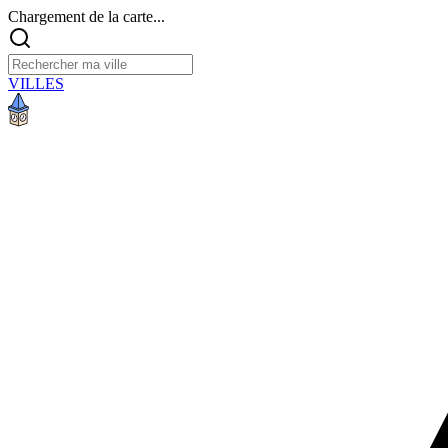
Chargement de la carte...
VILLES