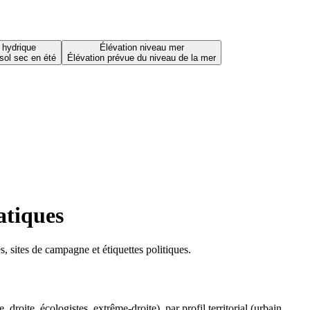
 hydrique
Élévation niveau mer
sol sec en été
Élévation prévue du niveau de la mer
atiques
 sites de campagne et étiquettes politiques.
oite, écologistes, extrême-droite), par profil territorial (urbain,