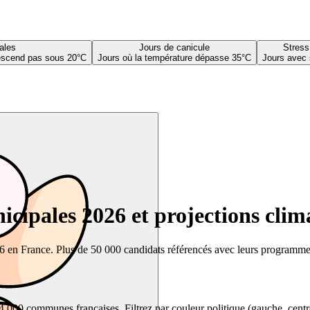
ales
Jours de canicule
Stress
descend pas sous 20°C
Jours où la température dépasse 35°C
Jours avec 
cipales 2026 et projections clim
26 en France. Plus de 50 000 candidats référencés avec leurs programmes,
00 communes françaises. Filtrez par couleur politique (gauche, centre, dr