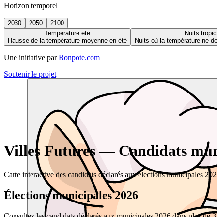
Horizon temporel
2030
2050
2100
Température été
Nuits tropic
Hausse de la température moyenne en été
Nuits où la température ne 
Une initiative par
Bonpote.com
Soutenir le projet
Villes Futures — Candidats muni
Carte interactive des candidats déclarés aux élections municipales 20
Élections municipales 2026
Consultez les candidats déclarés aux municipales 2026 dans plus de 34 0