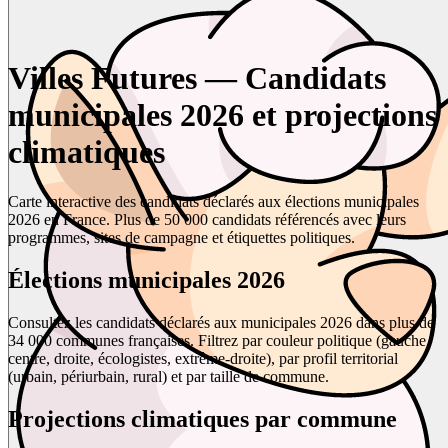
Villes Futures — Candidats
municipales 2026 et projections
climatiques
Carte interactive des candidats déclarés aux élections municipales
2026 en France. Plus de 50 000 candidats référencés avec leurs
programmes, sites de campagne et étiquettes politiques.
Élections municipales 2026
Consultez les candidats déclarés aux municipales 2026 dans plus de
34 000 communes françaises. Filtrez par couleur politique (gauche,
centre, droite, écologistes, extrême-droite), par profil territorial
(urbain, périurbain, rural) et par taille de commune.
Projections climatiques par commune