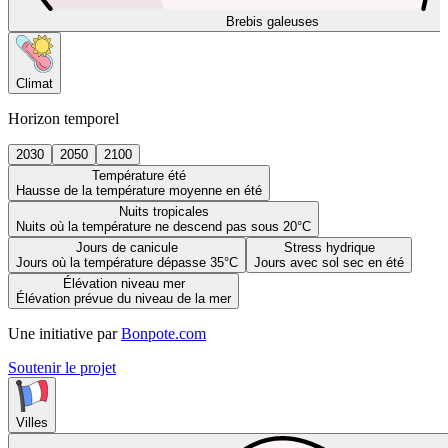
Brebis galeuses
Climat
Horizon temporel
2030
2050
2100
Température été
Hausse de la température moyenne en été
Nuits tropicales
Nuits où la température ne descend pas sous 20°C
Jours de canicule
Stress hydrique
Jours où la température dépasse 35°C
Jours avec sol sec en été
Élévation niveau mer
Élévation prévue du niveau de la mer
Une initiative par
Bonpote.com
Soutenir le projet
Villes