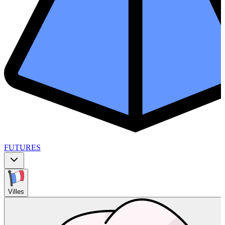
FUTURES
Villes