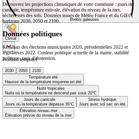
Découvrez les projections climatiques de votre commune : jours de
canicule, température estivale, élévation du niveau de la mer,
sécheresses des sols. Données issues de Météo France et du GIEC,
Brebis galeuses
horizons 2030, 2050 et 2100.
Données politiques
Climat
Résultats des élections municipales 2020, présidentielles 2022 et
législatives 2022. Couleur politique actuelle de la mairie, stabilité
politique, taux d'abstention.
Horizon temporel
2030
2050
2100
Température été
Hausse de la température moyenne en été
Nuits tropicales
Nuits où la température ne descend pas sous 20°C
Jours de canicule
Stress hydrique
Jours où la température dépasse 35°C
Jours avec sol sec en été
Élévation niveau mer
Élévation prévue du niveau de la mer