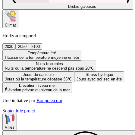
Brebis galeuses
Climat
Horizon temporel
2030
2050
2100
Température été
Hausse de la température moyenne en été
Nuits tropicales
Nuits où la température ne descend pas sous 20°C
Jours de canicule
Stress hydrique
Jours où la température dépasse 35°C
Jours avec sol sec en été
Élévation niveau mer
Élévation prévue du niveau de la mer
Une initiative par
Bonpote.com
Soutenir le projet
Villes