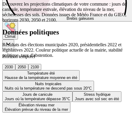
Découvrez les projections climatiques de votre commune : jours de
canicule, température estivale, élévation du niveau de la mer,
sécheresses des sols. Données issues de Météo France et du GIEC,
Brebis galeuses
horizons 2030, 2050 et 2100.
Données politiques
Climat
Résultats des élections municipales 2020, présidentielles 2022 et
législatives 2022. Couleur politique actuelle de la mairie, stabilité
politique, taux d'abstention.
Horizon temporel
2030
2050
2100
Température été
Hausse de la température moyenne en été
Nuits tropicales
Nuits où la température ne descend pas sous 20°C
Jours de canicule
Stress hydrique
Jours où la température dépasse 35°C
Jours avec sol sec en été
Élévation niveau mer
Élévation prévue du niveau de la mer