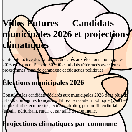
Villes Futures — Candidats
municipales 2026 et projections
climatiques
Carte interactive des candidats déclarés aux élections municipales
2026 en France. Plus de 50 000 candidats référencés avec leurs
programmes, sites de campagne et étiquettes politiques.
Élections municipales 2026
Consultez les candidats déclarés aux municipales 2026 dans plus de
34 000 communes françaises. Filtrez par couleur politique (gauche,
centre, droite, écologistes, extrême-droite), par profil territorial
(urbain, périurbain, rural) et par taille de commune.
Projections climatiques par commune