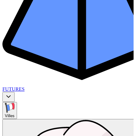
FUTURES
Villes